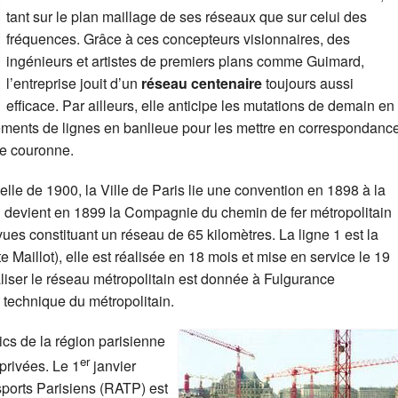
tant sur le plan maillage de ses réseaux que sur celui des
fréquences. Grâce à ces concepteurs visionnaires, des
ingénieurs et artistes de premiers plans comme Guimard,
l’entreprise jouit d’un
réseau centenaire
toujours aussi
efficace. Par ailleurs, elle anticipe les mutations de demain en
gements de lignes en banlieue pour les mettre en correspondanc
e couronne.
elle de 1900, la Ville de Paris lie une convention en 1898 à la
 devient en 1899 la Compagnie du chemin de fer métropolitain
ues constituant un réseau de 65 kilomètres. La ligne 1 est la
 Maillot), elle est réalisée en 18 mois et mise en service le 19
aliser le réseau métropolitain est donnée à Fulgurance
technique du métropolitain.
ics de la région parisienne
er
privées. Le 1
janvier
ports Parisiens (RATP) est