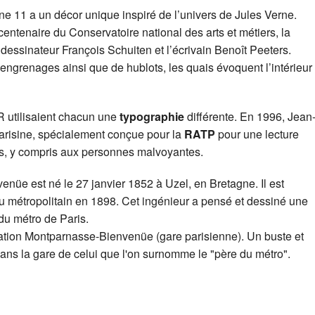
gne 11 a un décor unique inspiré de l’univers de Jules Verne.
entenaire du Conservatoire national des arts et métiers, la
dessinateur François Schuiten et l’écrivain Benoît Peeters.
engrenages ainsi que de hublots, les quais évoquent l’intérieur
ER utilisaient chacun une
typographie
différente. En 1996, Jean
Parisine, spécialement conçue pour la
RATP
pour une lecture
us, y compris aux personnes malvoyantes.
enüe est né le 27 janvier 1852 à Uzel, en Bretagne. Il est
 métropolitain en 1898. Cet ingénieur a pensé et dessiné une
du métro de Paris.
ation Montparnasse-Bienvenüe (gare parisienne). Un buste et
dans la gare de celui que l'on surnomme le "père du métro".