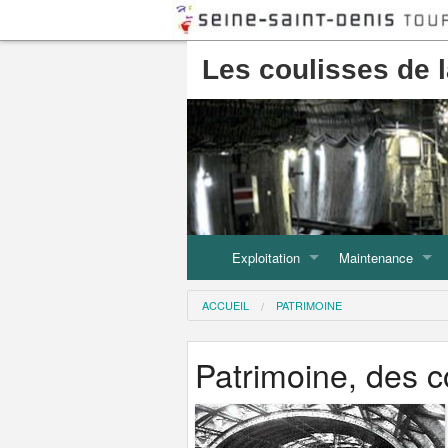
Les coulisses de 
Exploitation
Maintenance
Lignes de métro et du tramway
La maintenance des 
ACCUEIL
PATRIMOINE
Lignes de bus
Les ateliers de ma
Patrimoine, des c
Les centres bus : 