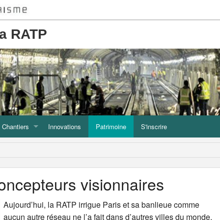
la RATP
Chantiers
Innovations
Patrimoine
S'inscrire
voies : la vie du rail
Chantiers de construction
intenance de matériels du métro et du tramway
Entretien du réseau
oncepteurs visionnaires
Un contrôle sous toutes les coutures
Aujourd’hui, la RATP irrigue Paris et sa banlieue comme
aucun autre réseau ne l’a fait dans d’autres villes du monde,