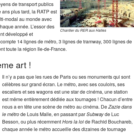
yens de transport publics
e ans plus tard, la RATP est
ulti-modal au monde avec
 chaque année. L’essor des
Chantier du RER aux Halles
ent développé et
 compte 14 lignes de métro, 3 lignes de tramway, 300 lignes de
nt toute la région Ile-de-France.
ème art !
Il n’y a pas que les rues de Paris ou ses monuments qui sont
célèbres sur grand écran. Le métro, avec ses couloirs, ses
escaliers et ses wagons est une star de cinéma, une station
est même entièrement dédiée aux tournages ! Chacun d’entre
nous a en tête une scène de métro au cinéma. De
Zazie dans
le métro
de Louis Malle, en passant par
Subway
de Luc
Besson, ou plus récemment
Hors la loi
de Rachid Bouchareb,
chaque année le métro accueille des dizaines de tournage