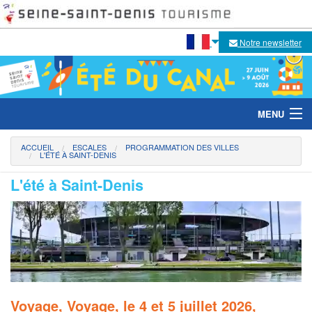
Notre newsletter
MENU
ACCUEIL
ESCALES
PROGRAMMATION DES VILLES
L'ÉTÉ À SAINT-DENIS
Le festival
L'été à Saint-Denis
Temps forts 2026
Activités sur l'eau
Activités sur les berges
Escales
Voyage, Voyage, le 4 et 5 juillet 2026,