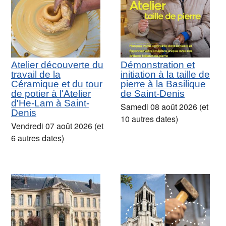
Atelier découverte du
Démonstration et
travail de la
initiation à la taille de
Céramique et du tour
pierre à la Basilique
de potier à l'Atelier
de Saint-Denis
d'He-Lam à Saint-
Samedi 08 août 2026 (et
Denis
10 autres dates)
Vendredi 07 août 2026 (et
6 autres dates)