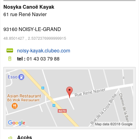
Nosyka Canoë Kayak
61 rue René Navier
93160
NOISY-LE-GRAND
48.8501427
,
2.5372376999999915
noisy-kayak.clubeo.com
tel :
01 43 03 79 88
Accès