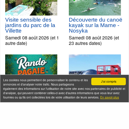
Visite sensible des
Découverte du canoë
jardins du parc de la
kayak sur la Marne -
Villette
Nosyka
Samedi 08 août 2026 (et 1
Samedi 08 août 2026 (et
autre date)
23 autres dates)
Les cookies nous permettent de personnaliser le contenu et les
J'ai compris
annonces et d'analyser notre trafic. Nous partageons
également des informations sur l'utilisation de notre site avec nos partenaires de publicité et
d'analyse, qui peuvent combiner celles-ci avec d'autres informations que vous leur avez
fournies ou qu'ils ont collectées lors de votre utilisation de leurs services.
En savoir plus
Rando Pagaie
Visite des jardins du
Patrimoine sur la
Parc de la Villette
Marne entre Chelles
Dimanche 09 août 2026
et Noisy-le-Grand
(et 6 autres dates)