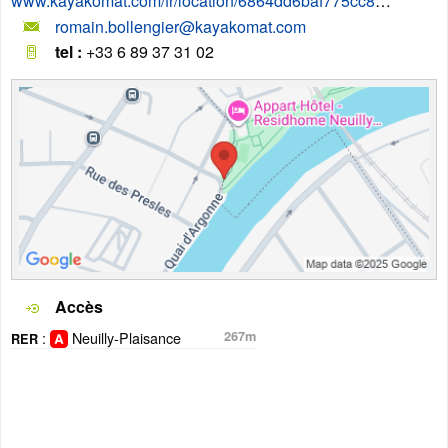
www.kayakomat.com/fr/location/6864dd6baf775cc826359b7f
romain.bollengier@kayakomat.com
tel :
+33 6 89 37 31 02
Accès
:
Neuilly-Plaisance
267m
RER