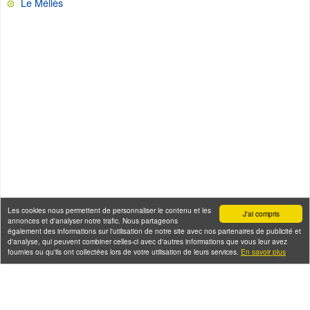
Le Méliès
Les cookies nous permettent de personnaliser le contenu et les
J'ai compris
annonces et d'analyser notre trafic. Nous partageons
également des informations sur l'utilisation de notre site avec nos partenaires de publicité et
d'analyse, qui peuvent combiner celles-ci avec d'autres informations que vous leur avez
fournies ou qu'ils ont collectées lors de votre utilisation de leurs services.
En savoir plus