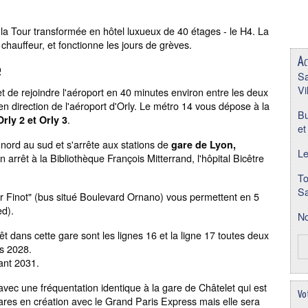
la Tour transformée en hôtel luxueux de 40 étages - le H4. La
chauffeur, et fonctionne les jours de grèves.
Ac
e
Sa
Vi
t de rejoindre l'aéroport en 40 minutes environ entre les deux
 en direction de l'aéroport d'Orly. Le métro 14 vous dépose à la
Bu
.
rly 2 et Orly 3
et
 nord au sud et s'arrête aux stations de
gare de Lyon,
Le
arrêt à la Bibliothèque François Mitterrand, l'hôpital Bicêtre
To
Sa
ur Finot" (bus situé Boulevard Ornano) vous permettent en 5
ed).
No
t dans cette gare sont les lignes 16 et la ligne 17 toutes deux
s 2028.
rant 2031.
avec une fréquentation identique à la gare de Châtelet qui est
Vo
gares en création avec le Grand Paris Express mais elle sera