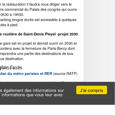
 la restauration il faudra vous diriger vers le
tre commercial du Palais des congrès qui ouvre
10h30 à 19h30.
parking longue durée est accessible à quelques
tes à pied.
e routière de Saint-Denis Pleyel -projet 2030
e gare est en projet et devrait ouvrir en 2030 et
cordera avec la fermeture de Paris-Bercy dont
 reprendra une partie des destinations de bus
ue destination.
 plans d'accès
(source RATP)
plan du métro parisien et RER
plan des grands axes routiers du Nord Est
isien
et grands sites. (PDF)
J'ai compris
ns également des informations sur
es informations que vous leur avez
sez ses valises dans une consigne à Paris
trouver une consigne pour mes bagages ?