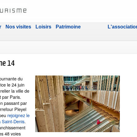
r
Nos visites
Loisirs
Patrimoine
L'associatio
gne 14
tournante du
ce le 24 juin
elier la ville de
 par Paris.
en passant par
rrefour Pleyel
 peu
rejoignez le
 Saint-Denis
.
ranchissement
es 48 voies