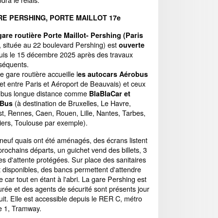
E PERSHING, PORTE MAILLOT 17e
gare routière Porte Maillot- Pershing (Paris
, située au 22 boulevard Pershing) est
ouverte
uis le 15 décembre 2025 après des travaux
séquents.
e gare routière accueille l
es autocars Aérobus
jet entre Paris et Aéroport de Beauvais) et ceux
 bus longue distance comme
BlaBlaCar et
(à destination de Bruxelles, Le Havre,
xBus
st, Rennes, Caen, Rouen, Lille, Nantes, Tarbes,
tiers, Toulouse par exemple).
neuf quais ont été aménagés, des écrans listent
prochains départs, un guichet vend des billets, 3
s d'attente protégées. Sur place des sanitaires
 disponibles, des bancs permettent d'attendre
e car tout en étant à l'abri. La gare Pershing est
urée et des agents de sécurité sont présents jour
uit. Elle est accessible depuis le RER C, métro
ne 1, Tramway.