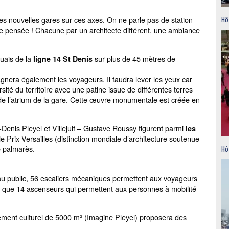
les nouvelles gares sur ces axes. On ne parle pas de station
Hô
e pensée ! Chacune par un architecte différent, une ambiance
uais de la
sur plus de 45 mètres de
ligne 14 St Denis
era également les voyageurs. Il faudra lever les yeux car
rsité du territoire avec une patine issue de différentes terres
 de l’atrium de la gare. Cette œuvre monumentale est créée en
Denis Pleyel et Villejuif – Gustave Roussy figurent parmi
les
 le Prix Versailles (distinction mondiale d’architecture soutenue
e palmarès.
Hô
 au public, 56 escaliers mécaniques permettent aux voyageurs
si que 14 ascenseurs qui permettent aux personnes à mobilité
pement culturel de 5000 m² (Imagine Pleyel) proposera des