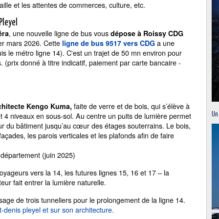
aille et les attentes de commerces, culture, etc.
Pleyel
, une nouvelle ligne de bus vous
éra
dépose à Roissy CDG
1er mars 2026. Cette
a une
ligne de bus 9517 vers CDG
s le métro ligne 14). C'est un trajet de 50 mn environ pour
prix donné à titre indicatif, paiement par carte bancaire -
faite de verre et de bois, qui s’élève à
chitecte Kengo Kuma,
t 4 niveaux en sous-sol. Au centre un puits de lumière permet
Un
eur du bâtiment jusqu’au cœur des étages souterrains. Le bois,
façades, les parois verticales et les plafonds afin de faire
 département (juin 2025)
yageurs vers la 14, les futures lignes 15, 16 et 17 – la
ur fait entrer la lumière naturelle.
sage de trois tunneliers pour le prolongement de la ligne 14.
nt-denis pleyel et sur son architecture.