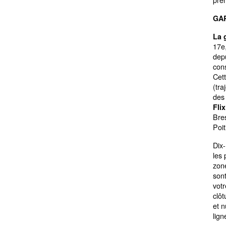
GAR
La 
17e
dep
con
Cett
(tra
des
Fli
Bre
Poi
Dix-
les 
zone
sont
votr
clôt
et n
lig