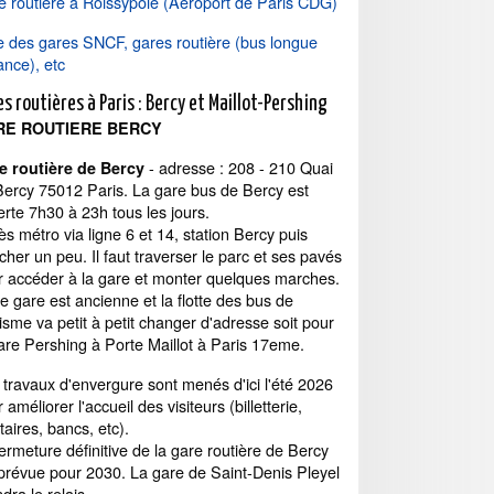
e routière à Roissypôle (Aéroport de Paris CDG)
te des gares SNCF, gares routière (bus longue
ance), etc
s routières à Paris : Bercy et Maillot-Pershing
RE ROUTIERE BERCY
- adresse : 208 - 210 Quai
e routière de Bercy
Bercy 75012 Paris. La gare bus de Bercy est
rte 7h30 à 23h tous les jours.
s métro via ligne 6 et 14, station Bercy puis
her un peu. Il faut traverser le parc et ses pavés
r accéder à la gare et monter quelques marches.
e gare est ancienne et la flotte des bus de
isme va petit à petit changer d'adresse soit pour
are Pershing à Porte Maillot à Paris 17eme.
travaux d'envergure sont menés d'ici l'été 2026
 améliorer l'accueil des visiteurs (billetterie,
taires, bancs, etc).
ermeture définitive de la gare routière de Bercy
 prévue pour 2030. La gare de Saint-Denis Pleyel
dra le relais.