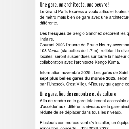
Une gare, un architecte, une oeuvre !
Le Grand Paris Express a voulu articuler toutes 
de métro mais bien de gare avec une architectur
différente.
Des
de Sergio Sanchez décorent les q
fresques
linéaire.
Courant 2026 l'œuvre de Prune Nourry accompagn
108
(statuettes de 1.7 m), reflétant la dive
Venus
locales, seront suspendues sur toute la hauteur
collaboration avec l'architecte Kengo Kuma.
Information novembre 2025 : Les gares de Saint-
, selon
sept plus belles gares du monde 2025
par l’Unesco). C'est Villejuif-Roussy qui gagne c
Une gare, lieu de rencontre et de culture
Afin de rendre cette gare totalement accessible
d'accéder aux différents niveaux de la gare ain
réduite de se déplacer dans tous les niveaux.
Plusieurs commerces vont s'y installer, un équi
exposition, concerts... d'ici 2026-2027.