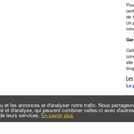
Pour
cen
de 
Un 
minu
Gar
Cett
con
elle
long
Les
Le 
L
e 
Par
u et les annonces et d'analyser notre trafic. Nous partageo
cité et d'analyse, qui peuvent combiner celles-ci avec d'autr
Lais
n de leurs services.
En savoir plus
Où 