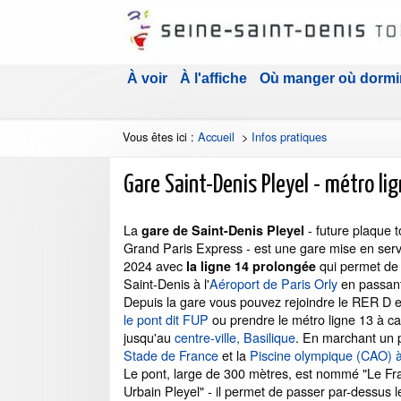
À voir
À l'affiche
Où manger où dormi
Vous êtes ici :
Accueil
>
Infos pratiques
Gare Saint-Denis Pleyel - métro li
La
- future plaque 
gare de Saint-Denis Pleyel
Grand Paris Express - est une gare mise en servi
2024 avec
qui permet de r
la ligne 14 prolongée
Saint-Denis à l'
Aéroport de Paris Orly
en passant
Depuis la gare vous pouvez rejoindre le RER D 
le pont dit FUP
ou prendre le métro ligne 13 à ca
jusqu'au
centre-ville, Basilique
. En marchant un
Stade de France
et la
Piscine olympique (CAO) à
Le pont, large de 300 mètres, est nommé "Le F
Urbain Pleyel" - il permet de passer par-dessus l