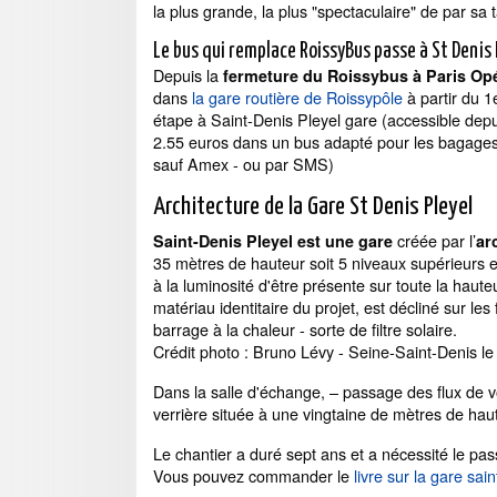
la plus grande, la plus "spectaculaire" de par sa t
Le bus qui remplace RoissyBus passe à St Denis 
Depuis la
fermeture du Roissybus à Paris Op
dans
la gare routière de Roissypôle
à partir du 
étape à Saint-Denis Pleyel gare (accessible depui
2.55 euros dans un bus adapté pour les bagages. (
sauf Amex - ou par SMS)
Architecture de la Gare St Denis Pleyel
créée par l’
Saint-Denis Pleyel est une gare
ar
35 mètres de hauteur soit 5 niveaux supérieurs e
à la luminosité d'être présente sur toute la haut
matériau identitaire du projet, est décliné sur les 
barrage à la chaleur - sorte de filtre solaire.
Crédit photo : Bruno Lévy - Seine-Saint-Denis le
Dans la salle d'échange, – passage des flux de vo
verrière située à une vingtaine de mètres de haute
Le chantier a duré sept ans et a nécessité le pas
Vous pouvez commander le
livre sur la gare sai