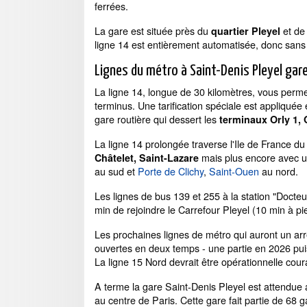
ferrées.
La gare est située près du
et de 
quartier Pleyel
ligne 14 est entièrement automatisée, donc sans 
Lignes du métro à Saint-Denis Pleyel gar
La ligne 14, longue de 30 kilomètres, vous perme
terminus. Une tarification spéciale est appliquée
gare routière qui dessert les
terminaux Orly 1, O
La ligne 14 prolongée traverse l'Ile de France du
mais plus encore avec un 
Châtelet, Saint-Lazare
au sud et
Porte de Clichy
,
Saint-Ouen
au nord.
Les lignes de bus 139 et 255 à la station "Docte
min de rejoindre le Carrefour Pleyel (10 min à pi
Les prochaines lignes de métro qui auront un arrê
ouvertes en deux temps - une partie en 2026 pui
La ligne 15 Nord devrait être opérationnelle cou
A terme la gare Saint-Denis Pleyel est attendue 
au centre de Paris. Cette gare fait partie de 68 