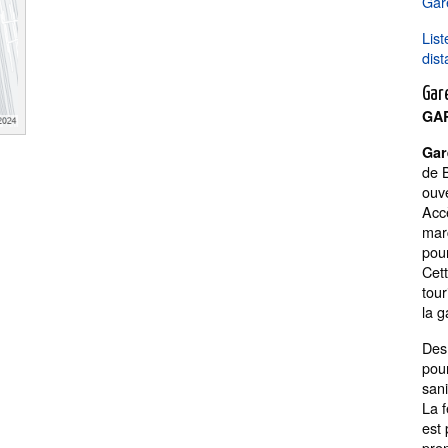
Gar
Lis
dist
Gare
GA
Gar
de 
ouve
Accè
marc
pou
Cett
tour
la g
Des 
pour
sani
La f
est
pren