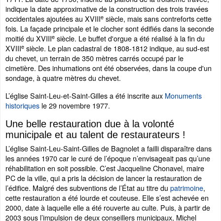
indique la date approximative de la construction des trois travées
e
occidentales ajoutées au XVIII
siècle, mais sans contreforts cette
fois. La façade principale et le clocher sont édifiés dans la seconde
e
moitié du XVIII
siècle. Le buffet d'orgue a été réalisé à la fin du
e
XVIII
siècle. Le plan cadastral de 1808-1812 indique, au sud-est
du chevet, un terrain de 350 mètres carrés occupé par le
cimetière. Des inhumations ont été observées, dans la coupe d'un
sondage, à quatre mètres du chevet.
L’église Saint-Leu-et-Saint-Gilles a été inscrite aux
Monuments
historiques
le 29 novembre 1977.
Une belle restauration due à la volonté
municipale et au talent de restaurateurs !
L’église Saint-Leu-Saint-Gilles de Bagnolet a failli disparaître dans
les années 1970 car le curé de l’époque n’envisageait pas qu’une
réhabilitation en soit possible. C’est Jacqueline Chonavel, maire
PC de la ville, qui a pris la décision de lancer la restauration de
l’édifice. Malgré des subventions de l’État au titre du
patrimoine
,
cette restauration a été lourde et couteuse. Elle s’est achevée en
2000, date à laquelle elle a été rouverte au culte. Puis, à partir de
2003 sous l’impulsion de deux conseillers municipaux, Michel