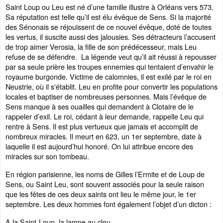
Saint Loup ou Leu est né d’une famille illustre à Orléans vers 573.
Sa réputation est telle qu’il est élu évêque de Sens. Si la majorité
des Sénonais se réjouissent de ce nouvel évêque, doté de toutes
les vertus, il suscite aussi des jalousies. Ses détracteurs l’accusent
de trop aimer Verosia, la fille de son prédécesseur, mais Leu
refuse de se défendre. La légende veut qu’il ait réussi à repousser
par sa seule prière les troupes ennemies qui tentaient d’envahir le
royaume burgonde. Victime de calomnies, il est exilé par le roi en
Neustrie, où il s'établit. Leu en profite pour convertir les populations
locales et baptiser de nombreuses personnes. Mais l’évêque de
Sens manque à ses ouailles qui demandent à Clotaire de le
rappeler d’exil. Le roi, cédant à leur demande, rappelle Leu qui
rentre à Sens. Il est plus vertueux que jamais et accomplit de
nombreux miracles. Il meurt en 623, un 1er septembre, date à
laquelle il est aujourd’hui honoré. On lui attribue encore des
miracles sur son tombeau.
En région parisienne, les noms de Gilles l’Ermite et de Loup de
Sens, ou Saint Leu, sont souvent associés pour la seule raison
que les fêtes de ces deux saints ont lieu le même jour, le 1er
septembre. Les deux hommes font également l’objet d’un dicton :
A la Saint-Loup, la lampe au clou