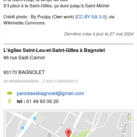
S’il pleut à la Saint-Gilles, ça dure jusqu’à Saint-Michel
Crédit photo : By Poulpy (Own work) [
CC-BY-SA-3.0
], via
Wikimedia Commons
Dernière mise à jour le
27 mai 2024
L'église Saint-Leu-et-Saint-Gilles à Bagnolet
86 rue Sadi-Carnot
93170
BAGNOLET
48.86999429999999
,
2.420113000000015
paroissesbagnolet@gmail.com
tel :
01 49 93 05 20