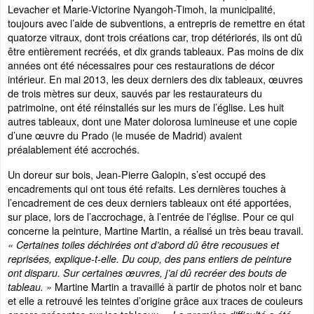
Levacher et Marie-Victorine Nyangoh-Timoh, la municipalité,
toujours avec l’aide de subventions, a entrepris de remettre en état
quatorze vitraux, dont trois créations car, trop détériorés, ils ont dû
être entièrement recréés, et dix grands tableaux. Pas moins de dix
années ont été nécessaires pour ces restaurations de décor
intérieur. En mai 2013, les deux derniers des dix tableaux, œuvres
de trois mètres sur deux, sauvés par les restaurateurs du
patrimoine, ont été réinstallés sur les murs de l’église. Les huit
autres tableaux, dont une Mater dolorosa lumineuse et une copie
d’une œuvre du Prado (le musée de Madrid) avaient
préalablement été accrochés.
Un doreur sur bois, Jean-Pierre Galopin, s’est occupé des
encadrements qui ont tous été refaits. Les dernières touches à
l’encadrement de ces deux derniers tableaux ont été apportées,
sur place, lors de l’accrochage, à l’entrée de l’église. Pour ce qui
concerne la peinture, Martine Martin, a réalisé un très beau travail.
« Certaines toiles déchirées ont d’abord dû être recousues et
reprisées, explique-t-elle. Du coup, des pans entiers de peinture
ont disparu. Sur certaines œuvres, j’ai dû recréer des bouts de
Martine Martin a travaillé à partir de photos noir et banc
tableau. »
et elle a retrouvé les teintes d’origine grâce aux traces de couleurs