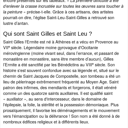
encore présentes sur les tableaux.
« La première difficulté a été
d’enlever la crasse incrustée sur toutes les œuvres sans toucher à
précise-t-elle. Grâce à ces artisans, des artistes
la peinture »
pourrait-on dire, l’église Saint-Leu-Saint-Gilles a retrouvé son
lustre d’antan.
Qui sont Saint Gilles et Saint Leu ?
Saint Gilles l'Ermite est né à Athènes et a vécu en Provence au
e
VII
siècle. Légendaire moine gyrovague d'Occitanie
mérovingienne (moine vivant seul, dans l’errance, et passant de
monastère en monastère, sans être membre d’aucun), Gilles
e
l’Ermite a été sanctifié par les Bénédictins au VIII
siècle. Son
histoire s'est souvent confondue avec sa légende et, situé sur le
chemin de Saint Jacques de Compostelle, son tombeau a été un
lieu de pèlerinage extrêmement fréquenté au Moyen Age. Saint
patron des infirmes, des mendiants et forgerons, il était vénéré
comme un des quatorze saints auxiliaires. Il est qualifié saint
« auxiliator », au sens d'intercesseur, dans le domaine de
l'épilepsie, la folie, la stérilité et la possession démoniaque. Plus
prosaïquement, il favorise les déménagements et le mouvement
vers l'émancipation ou la délivrance ! Son nom a été donné à de
nombreux édifices religieux et à différents lieux.