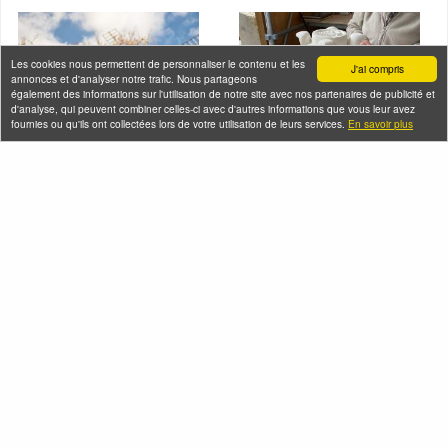
Les cookies nous permettent de personnaliser le contenu et les
J'ai compris
annonces et d'analyser notre trafic. Nous partageons
également des informations sur l'utilisation de notre site avec nos partenaires de publicité et
d'analyse, qui peuvent combiner celles-ci avec d'autres informations que vous leur avez
fournies ou qu'ils ont collectées lors de votre utilisation de leurs services.
En savoir plus
Montmartre en
Visite-conférence de
chansons
la Nécropole royale
de la basilique
Dimanche 09 août 2026
cathédrale Saint-
(et 36 autres dates)
Denis
Dimanche 09 août 2026
(et 6 autres dates)