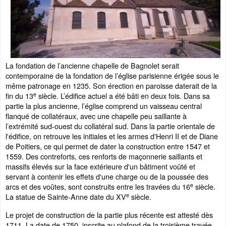
La fondation de l’ancienne chapelle de Bagnolet serait
contemporaine de la fondation de l’église parisienne érigée sous le
même patronage en 1235. Son érection en paroisse daterait de la
e
fin du 13
siècle. L’édifice actuel a été bâti en deux fois. Dans sa
partie la plus ancienne, l’église comprend un vaisseau central
flanqué de collatéraux, avec une chapelle peu saillante à
l’extrémité sud-ouest du collatéral sud. Dans la partie orientale de
l'édifice, on retrouve les initiales et les armes d'Henri II et de Diane
de Poitiers, ce qui permet de dater la construction entre 1547 et
1559. Des contreforts, ces renforts de maçonnerie saillants et
massifs élevés sur la face extérieure d'un bâtiment voûté et
servant à contenir les effets d'une charge ou de la poussée des
e
arcs et des voûtes, sont construits entre les travées du 16
siècle.
e
La statue de Sainte-Anne date du XV
siècle.
Le projet de construction de la partie plus récente est attesté dès
1711. La date de 1750, inscrite au plafond de la troisième travée,