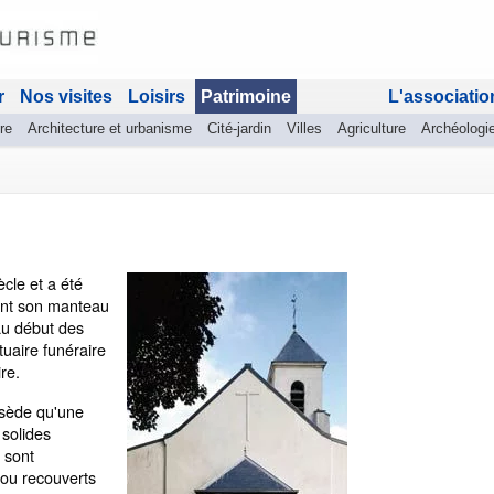
r
Nos visites
Loisirs
Patrimoine
L'associatio
re
Architecture et urbanisme
Cité-jardin
Villes
Agriculture
Archéologi
ècle et a été
eant son manteau
au début des
uaire funéraire
re.
ssède qu'une
 solides
 sont
s ou recouverts