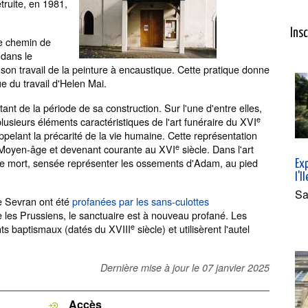
étruite, en 1981,
Ins
le chemin de
 dans le
r son travail de la peinture à encaustique. Cette pratique donne
ue du travail d'Helen Mai.
ant de la période de sa construction. Sur l'une d'entre elles,
e
usieurs éléments caractéristiques de l'art funéraire du XVI
appelant la précarité de la vie humaine. Cette représentation
e
e Moyen-âge et devenant courante au XVI
siècle. Dans l'art
e de mort, sensée représenter les ossements d'Adam, au pied
Exp
l'I
Sa
 Sevran ont été
profanées par les sans-culottes
e les Prussiens, le sanctuaire est à nouveau profané. Les
e
nts baptismaux (datés du XVIII
siècle) et utilisèrent l'autel
Dernière mise à jour le
07 janvier 2025
Accès