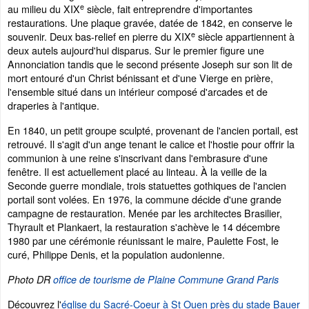
e
au milieu du XIX
siècle, fait entreprendre d'importantes
restaurations. Une plaque gravée, datée de 1842, en conserve le
e
souvenir. Deux bas-relief en pierre du XIX
siècle appartiennent à
deux autels aujourd'hui disparus. Sur le premier figure une
Annonciation tandis que le second présente Joseph sur son lit de
mort entouré d'un Christ bénissant et d'une Vierge en prière,
l'ensemble situé dans un intérieur composé d'arcades et de
draperies à l'antique.
En 1840, un petit groupe sculpté, provenant de l'ancien portail, est
retrouvé. Il s'agit d'un ange tenant le calice et l'hostie pour offrir la
communion à une reine s'inscrivant dans l'embrasure d'une
fenêtre. Il est actuellement placé au linteau. À la veille de la
Seconde guerre mondiale, trois statuettes gothiques de l'ancien
portail sont volées. En 1976, la commune décide d'une grande
campagne de restauration. Menée par les architectes Brasilier,
Thyrault et Plankaert, la restauration s'achève le 14 décembre
1980 par une cérémonie réunissant le maire, Paulette Fost, le
curé, Philippe Denis, et la population audonienne.
Photo DR
office de tourisme de Plaine Commune Grand Paris
Découvrez l'
église du Sacré-Coeur à St Ouen près du stade Bauer