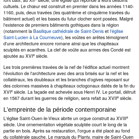
cultuels. Le chœur est construit en premier dans les années 1140-
1160, puis, deux travées (les quatrième et cinquième travées du
bâtiment actuel) et les bases du futur clocher sont posées. Malgré
l'existence de premiers bâtiments gothiques dans la région
(notamment la
Basilique cathédrale de Saint-Denis
et
l'église
Saint-Lucien à La Courneuve
), les voûtes en arêtes témoignent
d'une architecture encore romane ainsi que les chapiteaux
sculptés en acanthes. La clef de voûte aux armes des Condé est
e
ajoutée au XVI
siècle.
Les trois premières travées de la nef de l'édifice actuel montrent
l'évolution de l'architecture avec des arcs brisés sur la nef et les
collatéraux, les doubleaux et les branches d'ogives reposant sur
des colonnes massives à chapiteaux octogonaux datés de la fin du
e
XVI
siècle. La façade est achevée sous Henri IV. Le portail, détruit
e
en 1567 durant les guerres de religion, sera refait au XVII
siècle.
L'empreinte de la période contemporaine
e
L'église Saint-Ouen-le-Vieux abrite un orgue construit au XVIII
siècle. Une ornementation végétale sculptée court le long de la
partie en bois. Après sa restauration, l'orgue a été placé au fond
du collatérale gauche. Le marquis du Planty, maire de Saint-Ouen