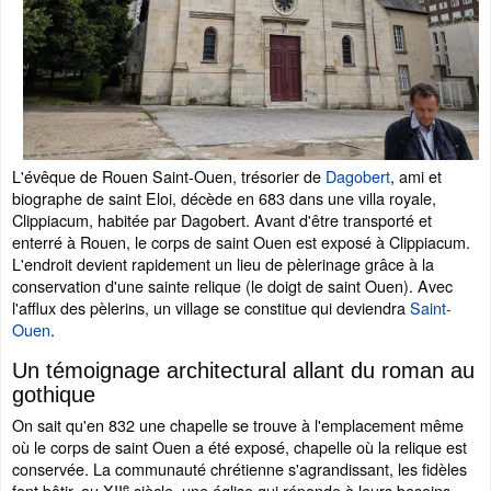
L'évêque de Rouen Saint-Ouen, trésorier de
Dagobert
, ami et
biographe de saint Eloi, décède en 683 dans une villa royale,
Clippiacum, habitée par Dagobert. Avant d'être transporté et
enterré à Rouen, le corps de saint Ouen est exposé à Clippiacum.
L'endroit devient rapidement un lieu de pèlerinage grâce à la
conservation d'une sainte relique (le doigt de saint Ouen). Avec
l'afflux des pèlerins, un village se constitue qui deviendra
Saint-
Ouen
.
Un témoignage architectural allant du roman au
gothique
On sait qu'en 832 une chapelle se trouve à l'emplacement même
où le corps de saint Ouen a été exposé, chapelle où la relique est
conservée. La communauté chrétienne s'agrandissant, les fidèles
e
font bâtir, au XII
siècle, une église qui réponde à leurs besoins