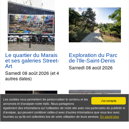
Le quartier du Marais
Exploration du Parc
et ses galeries Street-
de l'Ile-Saint-Denis
Art
Samedi 08 août 2026
Samedi 08 août 2026 (et 4
autres dates)
Les cookies nous permettent de personnaliser le contenu et les
J'ai compris
annonces et d'analyser notre trafic. Nous partageons
également des informations sur l'utilisation de notre site avec nos partenaires de publicité et
d'analyse, qui peuvent combiner celles-ci avec d'autres informations que vous leur avez
fournies ou qu'ils ont collectées lors de votre utilisation de leurs services.
En savoir plus