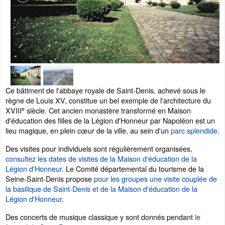
Ce bâtiment de l'abbaye royale de Saint-Denis, achevé sous le
règne de Louis XV, constitue un bel exemple de l'architecture du
e
XVIII
siècle. Cet ancien monastère transformé en Maison
d'éducation des filles de la Légion d'Honneur par Napoléon est un
lieu magique, en plein cœur de la ville, au sein d'un
parc splendide
.
Des visites pour individuels sont régulièrement organisées,
consultez les dates de visites de la Maison d'éducation de la
Légion d'Honneur.
Le Comité départemental du tourisme de la
Seine-Saint-Denis propose
pour les groupes une visite couplée de
la basilique de Saint-Denis et de la Maison d'éducation de la
Légion d'Honneur
.
Des concerts de musique classique y sont donnés pendant
le