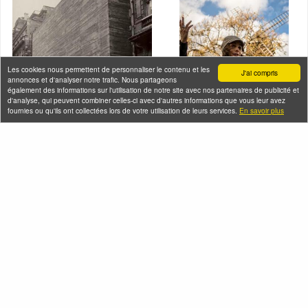
Les cookies nous permettent de personnaliser le contenu et les
J'ai compris
annonces et d'analyser notre trafic. Nous partageons
également des informations sur l'utilisation de notre site avec nos partenaires de publicité et
d'analyse, qui peuvent combiner celles-ci avec d'autres informations que vous leur avez
fournies ou qu'ils ont collectées lors de votre utilisation de leurs services.
En savoir plus
Montmartre en
chansons
Samedi 08 août 2026
Gestapo et Résistance à
(et 37 autres dates)
Paris
Samedi 08 août 2026 (et 8
autres dates)
Seine-Saint-Denis Tourisme
140, avenue Jean Lolive
93695 Pantin Cedex
Téléphone