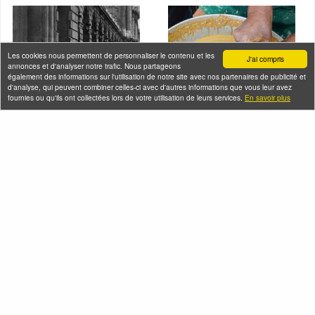
Les cookies nous permettent de personnaliser le contenu et les
J'ai compris
annonces et d'analyser notre trafic. Nous partageons
également des informations sur l'utilisation de notre site avec nos partenaires de publicité et
d'analyse, qui peuvent combiner celles-ci avec d'autres informations que vous leur avez
fournies ou qu'ils ont collectées lors de votre utilisation de leurs services.
En savoir plus
De l'Occupation à la
Atelier découverte du
Libération, Paris entre
travail de la
1940 et 1944
Céramique et du tour
de potier à l'Atelier
Vendredi 07 août 2026 (et
d'He-Lam à Saint-
23 autres dates)
Denis
Vendredi 07 août 2026 (et
6 autres dates)