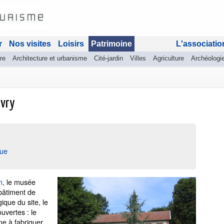
r
Nos visites
Loisirs
Patrimoine
L'associatio
re
Architecture et urbanisme
Cité-jardin
Villes
Agriculture
Archéologi
ivry
que
n
, le musée
 bâtiment de
ique du site, le
uvertes : le
ne à fabriquer