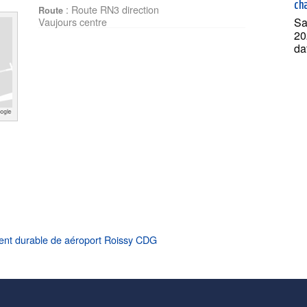
ch
: Route RN3 direction
Route
Sa
Vaujours centre
20
da
ent durable de aéroport Roissy CDG