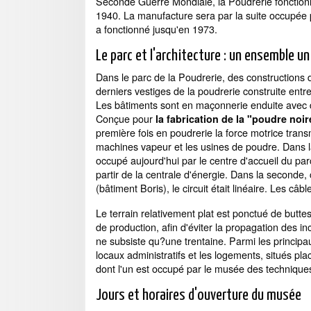
Seconde Guerre Mondiale, la Poudrerie fonctionn
1940. La manufacture sera par la suite occupée p
a fonctionné jusqu'en 1973.
Le parc et l'architecture : un ensemble u
Dans le parc de la Poudrerie, des constructions de
derniers vestiges de la poudrerie construite entr
Les bâtiments sont en maçonnerie enduite avec 
Conçue pour
la fabrication de la "poudre noi
première fois en poudrerie la force motrice tran
machines vapeur et les usines de poudre. Dans la
occupé aujourd'hui par le centre d'accueil du par
partir de la centrale d'énergie. Dans la seconde,
(bâtiment Boris), le circuit était linéaire. Les câ
Le terrain relativement plat est ponctué de buttes 
de production, afin d'éviter la propagation des i
ne subsiste qu?une trentaine. Parmi les principau
locaux administratifs et les logements, situés p
dont l'un est occupé par le musée des techniqu
Jours et horaires d'ouverture du musée