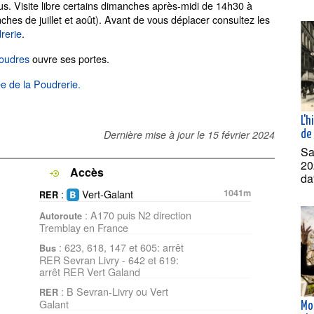
us. Visite libre certains dimanches après-midi de 14h30 à
es de juillet et août). Avant de vous déplacer consultez les
rerie
.
poudres
ouvre ses portes.
e de la Poudrerie.
L'h
Dernière mise à jour le
15 février 2024
de 
Sa
20
Accès
da
:
Vert-Galant
1041m
RER
: A170 puis N2 direction
Autoroute
Tremblay en France
: 623, 618, 147 et 605: arrêt
Bus
RER Sevran Livry - 642 et 619:
arrêt RER Vert Galand
: B Sevran-Livry ou Vert
RER
Galant
Mo