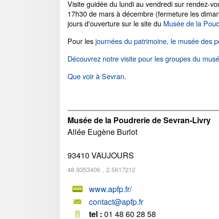
Visite guidée du lundi au vendredi sur rendez-vo
17h30 de mars à décembre (fermeture les dimanch
jours d'ouverture sur le site du
Musée de la Poud
Pour les
journées du patrimoine, le musée des 
Découvrez notre visite pour les groupes du musé
Que voir à Sevran
.
Musée de la Poudrerie de Sevran-Livry
Allée Eugène Burlot
93410
VAUJOURS
48.9353406
,
2.5617212
www.apfp.fr/
contact@apfp.fr
tel :
01 48 60 28 58