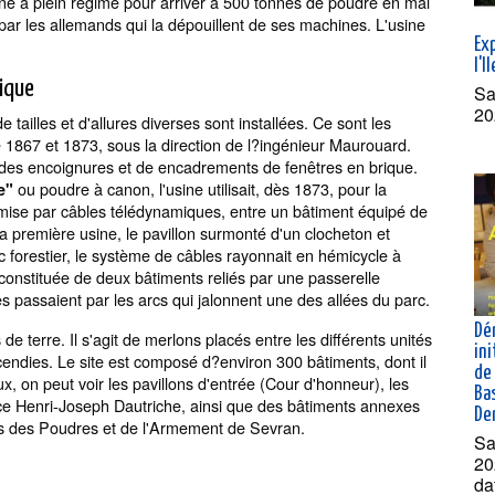
e à plein régime pour arriver à 500 tonnes de poudre en mai
ar les allemands qui la dépouillent de ses machines. L'usine
Exp
l'I
nique
Sa
20
 tailles et d'allures diverses sont installées. Ce sont les
e 1867 et 1873, sous la direction de l?ingénieur Maurouard.
des encoignures et de encadrements de fenêtres en brique.
ou poudre à canon, l'usine utilisait, dès 1873, pour la
re"
smise par câbles télédynamiques, entre un bâtiment équipé de
 première usine, le pavillon surmonté d'un clocheton et
c forestier, le système de câbles rayonnait en hémicycle à
 constituée de deux bâtiments reliés par une passerelle
bles passaient par les arcs qui jalonnent une des allées du parc.
Dé
de terre. Il s'agit de merlons placés entre les différents unités
ini
ncendies. Le site est composé d?environ 300 bâtiments, dont il
de 
x, on peut voir les pavillons d'entrée (Cour d'honneur), les
Bas
lace Henri-Joseph Dautriche, ainsi que des bâtiments annexes
De
es des Poudres et de l'Armement de Sevran.
Sa
20
da