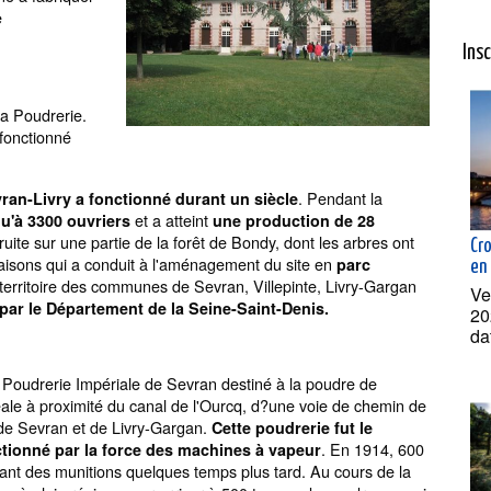
e
Ins
la Poudrerie.
 fonctionné
. Pendant la
ran-Livry a fonctionné durant un siècle
et a atteint
qu'à 3300 ouvriers
une production de 28
truite sur une partie de la forêt de Bondy, dont les arbres ont
Cr
raisons qui a conduit à l'aménagement du site en
parc
en
 territoire des communes de Sevran, Villepinte, Livry-Gargan
Ve
 par le Département de la Seine-Saint-Denis.
20
da
a Poudrerie Impériale de Sevran destiné à la poudre de
déale à proximité du canal de l'Ourcq, d?une voie de chemin de
s de Sevran et de Livry-Gargan.
Cette poudrerie fut le
. En 1914, 600
ionné par la force des machines à vapeur
iquant des munitions quelques temps plus tard. Au cours de la