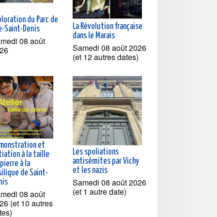
loration du Parc de
La Révolution française
le-Saint-Denis
dans le Marais
medi 08 août
Samedi 08 août 2026
26
(et 12 autres dates)
monstration et
Les spoliations
tiation à la taille
antisémites par Vichy
pierre à la
et les nazis
ilique de Saint-
Samedi 08 août 2026
nis
(et 1 autre date)
medi 08 août
26 (et 10 autres
tes)