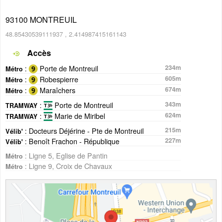
93100
MONTREUIL
48.85430539111937
,
2.414987415161143
Accès
:
Porte de Montreuil
234m
Métro
:
Robespierre
605m
Métro
:
Maraîchers
674m
Métro
:
Porte de Montreuil
343m
TRAMWAY
:
Marie de Miribel
624m
TRAMWAY
: Docteurs Déjérine - Pte de Montreuil
215m
Vélib'
: Benoît Frachon - République
227m
Vélib'
: Ligne 5, Eglise de Pantin
Métro
: Ligne 9, Croix de Chavaux
Métro