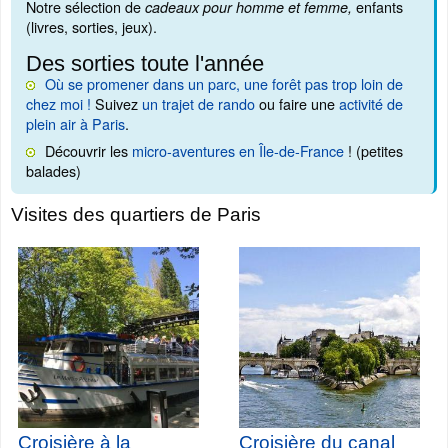
Notre sélection de
enfants
cadeaux pour homme et femme,
(livres, sorties, jeux).
Des sorties toute l'année
Où se promener dans un parc, une forêt pas trop loin de
chez moi !
Suivez
un trajet de rando
ou faire une
activité de
plein air à Paris
.
Découvrir les
micro-aventures en Île-de-France
! (petites
balades)
Visites des quartiers de Paris
Croisière à la
Croisière du canal