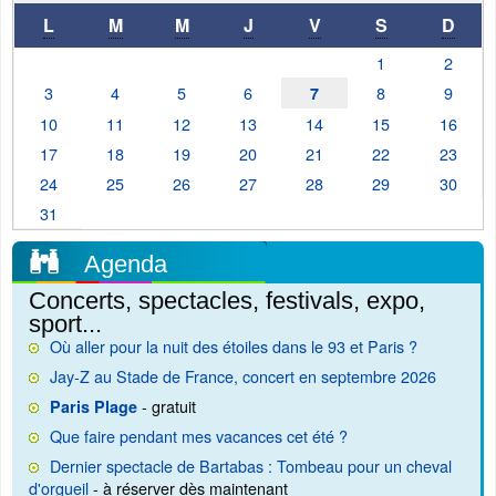
L
M
M
J
V
S
D
1
2
3
4
5
6
8
9
7
10
11
12
13
14
15
16
17
18
19
20
21
22
23
24
25
26
27
28
29
30
31
Agenda
Concerts, spectacles, festivals, expo,
sport...
Où aller pour la nuit des étoiles dans le 93 et Paris ?
Jay-Z au Stade de France, concert en septembre 2026
- gratuit
Paris Plage
Que faire pendant mes vacances cet été ?
Dernier spectacle de Bartabas : Tombeau pour un cheval
d'orgueil
- à réserver dès maintenant