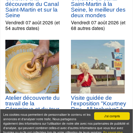
découverte du Canal
Saint-Martin à la
Saint-Martin et sur la
Seine, le meilleur des
Seine
deux mondes
Vendredi 07 août 2026 (et
Vendredi 07 août 2026 (et
54 autres dates)
68 autres dates)
Atelier découverte du
Visite guidée de
travail de la
l'exposition "Kourtney
Céramique et du tour
Roy - All Inclusive" à
de potier à l'Atelier
Citéco
Les cookies nous permettent de personnaliser le contenu et les
J'ai compris
annonces et d'analyser notre trafic. Nous partageons
d'He-Lam à Saint-
Vendredi 07 août 2026 (et
également des informations sur l'utilisation de notre site avec nos partenaires de publicité et
Denis
4 autres dates)
d'analyse, qui peuvent combiner celles-ci avec d'autres informations que vous leur avez
fournies ou qu'ils ont collectées lors de votre utilisation de leurs services.
En savoir plus