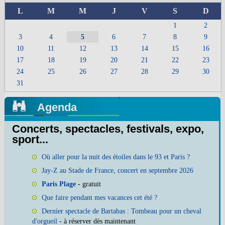
L
M
M
J
V
S
D
1
2
3
4
5
6
7
8
9
10
11
12
13
14
15
16
17
18
19
20
21
22
23
24
25
26
27
28
29
30
31
Agenda
Concerts, spectacles, festivals, expo,
sport...
Où aller pour la nuit des étoiles dans le 93 et Paris ?
Jay-Z au Stade de France, concert en septembre 2026
Paris Plage
- gratuit
Que faire pendant mes vacances cet été ?
Dernier spectacle de Bartabas : Tombeau pour un cheval
d'orgueil
- à réserver dès maintenant