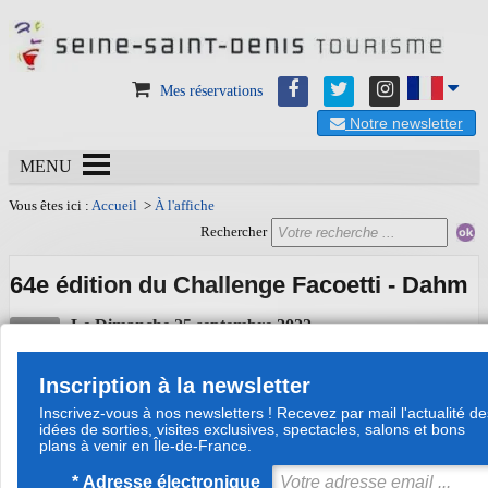
Mes réservations
Notre newsletter
MENU
Vous êtes ici :
Accueil
>
À l'affiche
Rechercher
64e édition du Challenge Facoetti - Dahm
Le
Dimanche 25 septembre 2022
Date