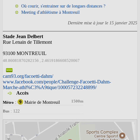
Où courir, s'entrainer sur de longues distances ?
Meeting d'athlétisme à Montreuil
Dernière mise à jour le
15 janvier 2025
Stade Jean Delbert
Rue Lenain de Tillemont
93100
MONTREUIL
48.86081870282156
,
2.4619186608520067
cam93.org/facoetti-dahm/
www.facebook.com/people/Challenge-Facoetti-Dahm-
Marche-athl%C3%A9tique/100057232248899/
Accès
1500m
:
Mairie de Montreuil
Métro
: 122
Bus