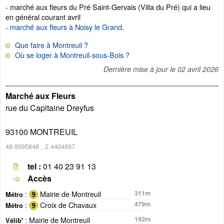
- marché aux fleurs du Pré Saint-Gervais (Villa du Pré) qui a lieu
en général courant avril
-
marché aux fleurs à Noisy le Grand
.
Que faire à Montreuil ?
Où se loger à Montreuil-sous-Bois ?
Dernière mise à jour le
02 avril 2026
Marché aux Fleurs
rue du Capitaine Dreyfus
93100
MONTREUIL
48.8595848
,
2.4404897
tel :
01 40 23 91 13
Accès
:
Mairie de Montreuil
311m
Métro
:
Croix de Chavaux
479m
Métro
: Mairie de Montreuil
192m
Vélib'