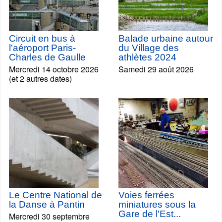
Circuit en bus à
Balade urbaine autour
l'aéroport Paris-
du Village des
Charles de Gaulle
athlètes 2024
Mercredi 14 octobre 2026
Samedi 29 août 2026
(et 2 autres dates)
Le Centre National de
Voies ferrées
la Danse à Pantin
miniatures sous la
Gare de l'Est...
Mercredi 30 septembre