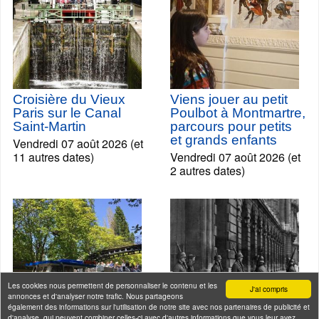
Croisière du Vieux
Viens jouer au petit
Paris sur le Canal
Poulbot à Montmartre,
Saint-Martin
parcours pour petits
et grands enfants
Vendredi 07 août 2026 (et
11 autres dates)
Vendredi 07 août 2026 (et
2 autres dates)
Les cookies nous permettent de personnaliser le contenu et les
J'ai compris
annonces et d'analyser notre trafic. Nous partageons
également des informations sur l'utilisation de notre site avec nos partenaires de publicité et
d'analyse, qui peuvent combiner celles-ci avec d'autres informations que vous leur avez