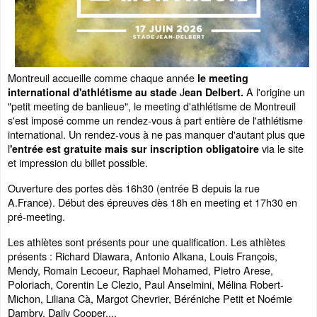
Montreuil accueille comme chaque année
le meeting
J
A l'origine un
international d'athlétisme au stade
ean Delbert.
"petit meeting de banlieue", le meeting d'athlétisme de Montreuil
s'est imposé comme un rendez-vous à part entière de l'athlétisme
international. Un rendez-vous à ne pas manquer d'autant plus que
l
via le site
'entrée est gratuite mais sur inscription obligatoire
et impression du billet possible.
Ouverture des portes dès 16h30 (entrée B depuis la rue
A.France). Début des épreuves dès 18h en meeting et 17h30 en
pré-meeting.
Les athlètes sont présents pour une qualification. Les athlètes
présents : Richard Diawara, Antonio Alkana, Louis François,
Mendy, Romain Lecoeur, Raphael Mohamed, Pietro Arese,
Poloriach, Corentin Le Clezio, Paul Anselmini, Mélina Robert-
Michon, Liliana Cà, Margot Chevrier, Béréniche Petit et Noémie
Dambry, Daily Cooper,...