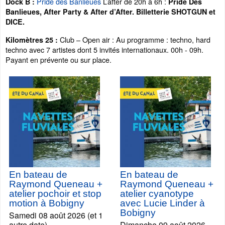
Pride des Banlieues
L’after de 20h à 6h :
Dock B :
Pride Des
Banlieues, After Party & After d’After. Billetterie SHOTGUN et
DICE.
Club – Open air : Au programme : techno, hard
Kilomètres 25 :
techno avec 7 artistes dont 5 invités internationaux. 00h - 09h.
Payant en prévente ou sur place.
En bateau de
En bateau de
Raymond Queneau +
Raymond Queneau +
atelier pochoir et stop
atelier cyanotype
motion à Bobigny
avec Lucie Linder à
Bobigny
Samedi 08 août 2026 (et 1
autre date)
Dimanche 09 août 2026