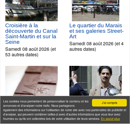
Croisière à la
Le quartier du Marais
découverte du Canal
et ses galeries Street-
Saint-Martin et sur la
Art
Seine
Samedi 08 août 2026 (et 4
Samedi 08 août 2026 (et
autres dates)
53 autres dates)
Les cookies nous permettent de personnaliser le contenu et les
J'ai compris
annonces et d'analyser notre trafic. Nous partageons
également des informations sur l'utilisation de notre site avec nos partenaires de publicité et
d'analyse, qui peuvent combiner celles-ci avec d'autres informations que vous leur avez
fournies ou qu'ils ont collectées lors de votre utilisation de leurs services.
En savoir plus
Atelier fabrication de
Souvenirs des
tablettes de chocolat
Arméniens à Belleville