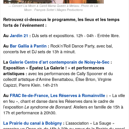
Concert Lia Moon & Caroll Mama Queen à Metaxu. Photo de Lia
Moon : François Sottet I.Mages Productions
Retrouvez ci-dessous le programme, les lieux et les temps
forts de l’événement :
DJs sets et expositions. 12h - 04h - Entrée libre.
Au
Jardin 21
:
Rock’n’Roll Dance Party, avec bal,
Au
Bar Gallia à Pantin
:
concerts live et DJ sets de 13h à minuit.
La
Galerie Centre d’art contemporain de Noisy-le-Sec
:
Exposition « Épatez La Galerie ! » et performances
avec les performances de Cally Spooner et du
artistiques :
collectif artistique d'Amine Benattabou, Élise Brion, Virginie
Capizzi, Pierre Klein. 14h-21h
« La ville
Au
FRAC Ile-de-France, Les Réserves à Romainville
:
en feu », chant et danse dans les Réserves dans le cadre de
l’exposition
. Ateliers en famille de 15h à
Le syndrome de Bonnard
17h et performance à 20h30.
L’association « La Sauge »
La Prairie du canal à Bobigny
:
organise un Open air, de 15h à 22h au cœur de la Prairie du canal