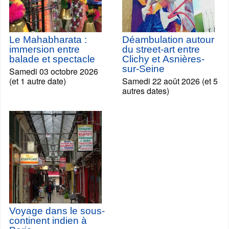
Le Mahabharata :
Déambulation autour
immersion entre
du street-art entre
balade et spectacle
Clichy et Asnières-
sur-Seine
Samedi 03 octobre 2026
(et 1 autre date)
Samedi 22 août 2026 (et 5
autres dates)
Voyage dans le sous-
continent indien à