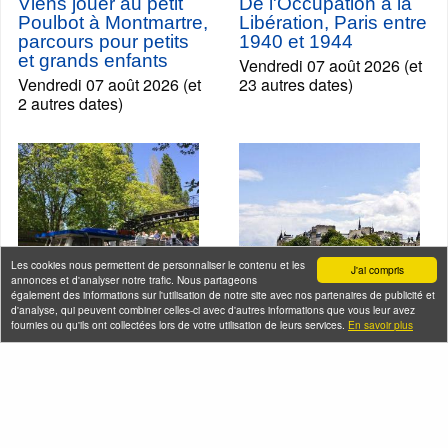
Viens jouer au petit
De l'Occupation à la
Poulbot à Montmartre,
Libération, Paris entre
parcours pour petits
1940 et 1944
et grands enfants
Vendredi 07 août 2026 (et
Vendredi 07 août 2026 (et
23 autres dates)
2 autres dates)
Les cookies nous permettent de personnaliser le contenu et les
J'ai compris
annonces et d'analyser notre trafic. Nous partageons
également des informations sur l'utilisation de notre site avec nos partenaires de publicité et
d'analyse, qui peuvent combiner celles-ci avec d'autres informations que vous leur avez
fournies ou qu'ils ont collectées lors de votre utilisation de leurs services.
En savoir plus
Croisière à la
Croisière du canal
découverte du Canal
Saint-Martin à la
Saint-Martin et sur la
Seine, le meilleur des
Seine
deux mondes
Vendredi 07 août 2026 (et
Vendredi 07 août 2026 (et
54 autres dates)
68 autres dates)