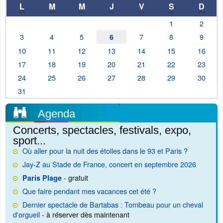
L
M
M
J
V
S
D
1
2
3
4
5
7
8
9
6
10
11
12
13
14
15
16
17
18
19
20
21
22
23
24
25
26
27
28
29
30
31
Agenda
Concerts, spectacles, festivals, expo,
sport...
Où aller pour la nuit des étoiles dans le 93 et Paris ?
Jay-Z au Stade de France, concert en septembre 2026
- gratuit
Paris Plage
Que faire pendant mes vacances cet été ?
Dernier spectacle de Bartabas : Tombeau pour un cheval
d'orgueil
- à réserver dès maintenant