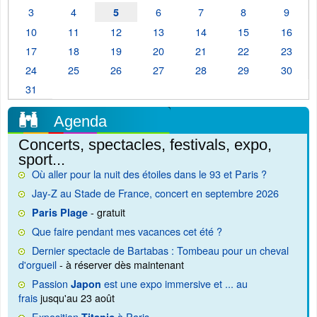
3
4
6
7
8
9
5
10
11
12
13
14
15
16
17
18
19
20
21
22
23
24
25
26
27
28
29
30
31
Agenda
Concerts, spectacles, festivals, expo,
sport...
Où aller pour la nuit des étoiles dans le 93 et Paris ?
Jay-Z au Stade de France, concert en septembre 2026
- gratuit
Paris Plage
Que faire pendant mes vacances cet été ?
Dernier spectacle de Bartabas : Tombeau pour un cheval
d'orgueil
- à réserver dès maintenant
Passion
est une expo immersive et ... au
Japon
frais
jusqu'au 23 août
Exposition
à Paris
Titanic