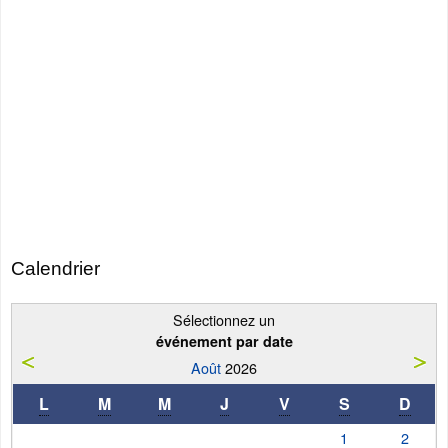
Calendrier
Sélectionnez un
événement par date
Août
2026
L
M
M
J
V
S
D
1
2