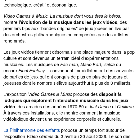
technologique, créatif et économique.
,
Video Games & Music, La musique dont vous êtes le héros
montre
, des
l'évolution de la musique dans les jeux vidéos
premiers bips aux "bandes originales" de jeux jouées en live par
des orchestres philharmoniques ou composées par des artistes
renommés.
Les jeux vidéos tiennent désormais une place majeure dans la pop
culture et sont devenus un terrain idéal d'expérimentations
musicales. Les musiques de
,
,
ou
Pac-man
Mario
Kart
Zelda
encore
… convoquent immédiatement des souvenirs
Final Fantasy
de parties de jeux qui ont conquis de plus en plus de joueurs et
joueuses dont le nombre s'élève aujourd'hui à plus de 3 milliards.
L'exposition
propose des
Video Games & Music
dispositifs
ludiques qui explorent l'interaction musicale dans les jeux
, des arcades des années 1970-80 à
et
.
vidéo
Just Dance
Omikron
À travers ces installations, elle montre comment la musique
vidéoludique devient une expérience corporelle et culturelle.
La Philharmonie des enfants
propose un temps fort autour de
l'exposition
du 3 avril au 30 août 2026. Le son des
Video Games