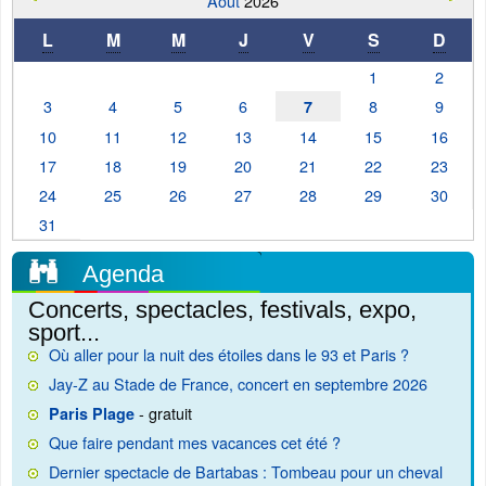
Août
2026
L
M
M
J
V
S
D
1
2
3
4
5
6
8
9
7
10
11
12
13
14
15
16
17
18
19
20
21
22
23
24
25
26
27
28
29
30
31
Agenda
Concerts, spectacles, festivals, expo,
sport...
Où aller pour la nuit des étoiles dans le 93 et Paris ?
Jay-Z au Stade de France, concert en septembre 2026
- gratuit
Paris Plage
Que faire pendant mes vacances cet été ?
Dernier spectacle de Bartabas : Tombeau pour un cheval