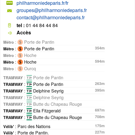
philharmoniedeparis.fr/fr
groupes@philharmoniedeparis.fr
contact@philharmoniedeparis.fr
tel :
01 44 84 44 84
Accès
:
Porte de Pantin
Métro
:
Porte de Pantin
354m
Métro
:
Hoche
Métro
:
Hoche
594m
Métro
:
Ourcq
Métro
:
Porte de Pantin
TRAMWAY
:
Porte de Pantin
263m
TRAMWAY
:
Delphine Seyrig
395m
TRAMWAY
:
Delphine Seyrig
TRAMWAY
:
Butte du Chapeau Rouge
TRAMWAY
:
Ella Fitzgerald
697m
TRAMWAY
:
Butte du Chapeau Rouge
708m
TRAMWAY
: Parc des Nations
175m
Vélib'
: Porte de Pantin.
227m
Vélib'