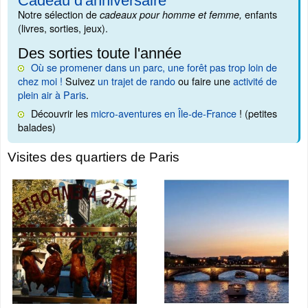
Cadeau d'anniversaire
Notre sélection de
enfants
cadeaux pour homme et femme,
(livres, sorties, jeux).
Des sorties toute l'année
Où se promener dans un parc, une forêt pas trop loin de
chez moi !
Suivez
un trajet de rando
ou faire une
activité de
plein air à Paris
.
Découvrir les
micro-aventures en Île-de-France
! (petites
balades)
Visites des quartiers de Paris