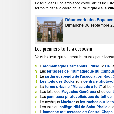
Le tout, dans une ambiance conviviale et inclusi
territoire dans le cadre de la
Politique de la Vill
Découverte des Espaces 
Dimanche 06 septembre 202
Les premiers toits à découvrir
Voici les lieux qui ouvriront leurs toits pour l’o
L'
le
, 
aromathèque Permapolis
,
Pulse
,
H4
Les
terrasses de l'Humathèque du Campu
Le
jardin suspendu de l'association Root
et la
Les toits des Docks
centrale photovol
La
et les
ferme urbaine "Ma salade à toit"
Les toits des
et du
Magasins Généraux
cent
Les
panneaux photovoltaïques du toit de l
Le mythique
et
Mozinor
les ruches sur le to
Les toits du
et 
collège Niki de Saint Phalle
L'
immense toit-terrasse de Central Chapel