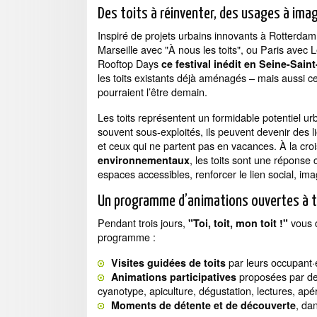
Des toits à réinventer, des usages à imag
Inspiré de projets urbains innovants à Rotterdam
Marseille avec "À nous les toits", ou Paris avec 
Rooftop Days
ce festival inédit en Seine-Sain
les toits existants déjà aménagés – mais aussi c
pourraient l’être demain.
Les toits représentent un formidable potentiel ur
souvent sous-exploités, ils peuvent devenir des l
et ceux qui ne partent pas en vacances. À la cr
, les toits sont une réponse
environnementaux
espaces accessibles, renforcer le lien social, i
Un programme d’animations ouvertes à t
Pendant trois jours,
vous d
"Toi, toit, mon toit !"
programme :
par leurs occupant·e
Visites guidées de toits
proposées par des 
Animations participatives
cyanotype, apiculture, dégustation, lectures, ap
, da
Moments de détente et de découverte