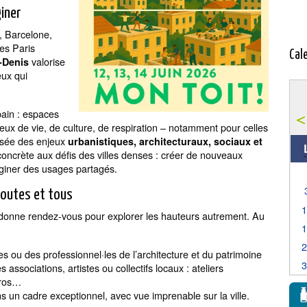
iner
, Barcelone,
Les Paris
Cal
valorise
t-Denis
eux qui
bain : espaces
ieux de vie, de culture, de respiration – notamment pour celles
oisée des enjeux
urbanistiques, architecturaux, sociaux et
 concrète aux défis des villes denses : créer de nouveaux
maginer des usages partagés.
outes et tous
onne rendez-vous pour explorer les hauteurs autrement. Au
s ou des professionnel·les de l’architecture et du patrimoine
associations, artistes ou collectifs locaux : ateliers
éros…
ns un cadre exceptionnel, avec vue imprenable sur la ville.