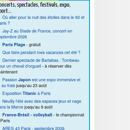
oncerts, spectacles, festivals, expo,
port...
Où aller pour la nuit des étoiles dans le 93 et
aris ?
Jay-Z au Stade de France, concert en
eptembre 2026
- gratuit
Paris Plage
Que faire pendant mes vacances cet été ?
Dernier spectacle de Bartabas : Tombeau
our un cheval d'orgueil
- à réserver dès
aintenant
Passion
est une expo immersive et
Japon
. au frais
jusqu'au 23 août
Exposition
à Paris
Titanic
Neuilly l'été avec des espaces jeux et nage
ans la Marne
jusqu'au 9 août
- le championnat
France-Brésil - volleyball
 Paris
ARES 43 Paris - septembre 2026