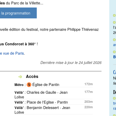
du Parc de la Villette...
lies
 la programmation
l
elle édition du festival, notre partenaire Philippe Thiévenaz
2
!
s Condorcet à 360°
a
le vue de Paris
.
B
Dernière mise à jour le
24 juillet 2026
C
Accès
N
f
:
Église de Pantin
172m
Métro
: Charles de Gaulle - Jean
177m
D
Vélib'
Lolive
: Place de l'Eglise - Pantin
203m
Vélib'
t
: Benjamin Delessert - Jean
220m
Vélib'
r
Lolive