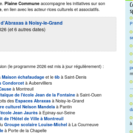
ve.
accompagne les initiatives sur son
Plaine Commune
C
, en lien avec les acteur·rices culturels et associatifs.
e
s
d'Abraxas à Noisy-le-Grand
P
6 (et 6 autres dates)
s
ccasion (le programme 2026 est mis à jour régulièrement) :
p
m
la
et
le
à Saint-Denis
Maison échafaudage
6b
à Aubervilliers
s Condorcet
..
à Montreuil
 Cause
à Saint-Ouen
taïque de l'école Jean de la Fontaine
toits des
à Noisy-le-Grand
Espaces Abraxas
à Pantin
re culturel Nelson Mandela
d
à Epinay-sur-Seine
'école Jean Jaurès
it de l'Hôtel de Ville à Montreuil
à
du
à La Courneuve
Groupe scolaire Louise-Michel
à Porte de la Chapelle
le