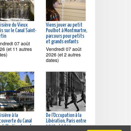
oisière du Vieux
Viens jouer au petit
is sur le Canal Saint-
Poulbot à Montmartre,
rtin
parcours pour petits
et grands enfants
ndredi 07 août
26 (et 11 autres
Vendredi 07 août
tes)
2026 (et 2 autres
dates)
isière à la
De l'Occupation à la
couverte du Canal
Libération, Paris entre
nt-Martin et sur la
1940 et 1944