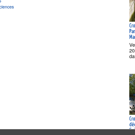
6
Sciences
Cr
Par
Ma
Ve
20
da
Cro
dé
Sai