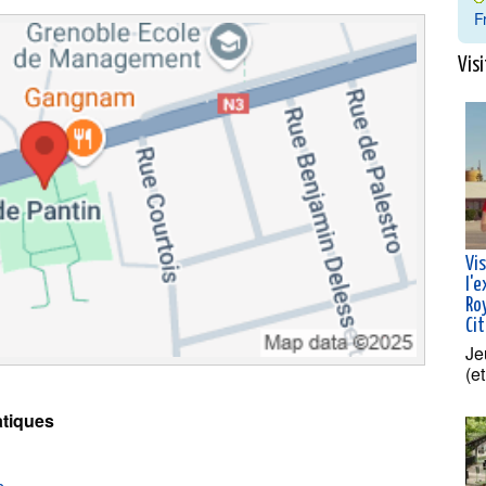
F
Visi
Vi
l'
Roy
Ci
Je
(e
tiques