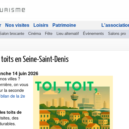
r
Nos visites
Loisirs
Patrimoine
L'associatio
Salon brocante
Cinéma
Fête
Lieu alternatif
Évènements
Salons pro
es toits en Seine-Saint-Denis
nche 14 juin 2026
os villes ?
ernière, on vous
ur la seconde
 bilan de la 2e
les toits de
isites, des
 durables.