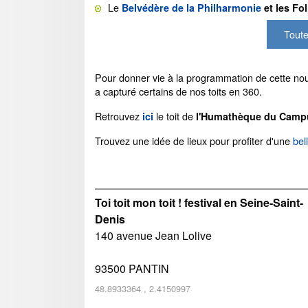
Le
Belvédère de la Philharmonie
et les Fo
Toute
Pour donner vie à la programmation de cette nouv
a capturé certains de nos toits en 360.
Retrouvez
le toit de
ici
l'Humathèque du Campu
Trouvez une idée de lieux pour profiter d'une
bel
Toi toit mon toit ! festival en Seine-Saint-
Denis
140 avenue Jean Lolive
93500
PANTIN
48.8933364
,
2.4150997