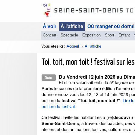
À voir
À l'affiche
Où manger où dormi
Concert
Spectacle
Exposition
Sport
Enfant
Vous êtes ici :
Accueil
>
À l'affiche
Toi, toit, mon toit ! festival sur l
Du
Vendredi 12 juin 2026
au
Dima
Date
e
Et si l’on valorisait enfin la 5
façade de n
Après le succès de la première édition l'année d
donne rendez-vous les 12, 13 et 14 juin 2026 po
édition du
.
Lire le
festival "Toi, toit, mon toit !"
édition du festival
.
Ce festival invite les habitant·es à (re)
découvrir 
, à travers des balades, des v
Seine-Saint-Denis
ateliers et des animations festives, culturelles et