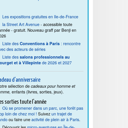
Les expositions gratuites en Ile-de-France
la Street Art Avenue
- accessible toute
'année - gratuit. Nouveau graff par Benji en
026
Liste des
: rencontre
Conventions à Paris
vec des acteurs de séries
Liste des
salons professionnels au
de 2026 et 2027
ourget et à Villepinte
adeau d'anniversaire
otre sélection de
cadeaux pour homme et
enfants (livres, sorties, jeux).
emme,
es sorties toute l'année
Où se promener dans un parc, une forêt pas
rop loin de chez moi !
Suivez
un trajet de
ando
ou faire une
activité de plein air à Paris
.
Découvrir les
micro-aventures en Île-de-