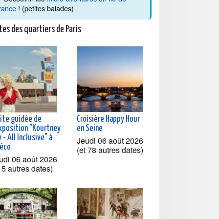
rance
! (petites balades)
tes des quartiers de Paris
site guidée de
Croisière Happy Hour
exposition "Kourtney
en Seine
 - All Inclusive" à
Jeudi 06 août 2026
téco
(et 78 autres dates)
udi 06 août 2026
t 5 autres dates)