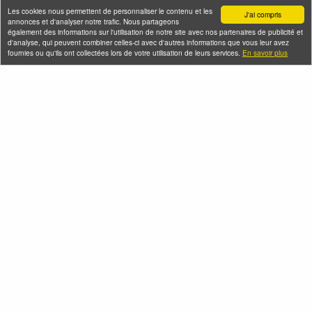
Les cookies nous permettent de personnaliser le contenu et les
J'ai compris
annonces et d'analyser notre trafic. Nous partageons
également des informations sur l'utilisation de notre site avec nos partenaires de publicité et
d'analyse, qui peuvent combiner celles-ci avec d'autres informations que vous leur avez
fournies ou qu'ils ont collectées lors de votre utilisation de leurs services.
En savoir plus
Les trésors industriels
Belleville la Rebelle,
cachés du Bas
de la Commune de
Belleville
Paris aux sans-
papiers
Jeudi 06 août 2026 (et 12
autres dates)
Jeudi 06 août 2026 (et 4
autres dates)
Seine-Saint-Denis Tourisme
140, avenue Jean Lolive
93695 Pantin Cedex
Téléphone
Qui sommes-nous ?
Infos pratiques
Contact
FAQ
Flux RSS