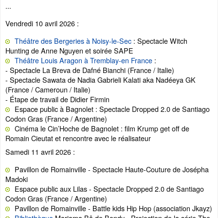
...
Vendredi 10 avril 2026 :
Théâtre des Bergeries à Noisy-le-Sec
: Spectacle Witch
Hunting de Anne Nguyen et soirée SAPE
Théâtre Louis Aragon à Tremblay-en France
:
- Spectacle La Breva de Dafné Bianchi (France / Italie)
- Spectacle Sawata de Nadia Gabrieli Kalati aka Nadéeya GK
(France / Cameroun / Italie)
- Étape de travail de Didier Firmin
Espace public à Bagnolet : Spectacle Dropped 2.0 de Santiago
Codon Gras (France / Argentine)
Cinéma le Cin’Hoche de Bagnolet : film Krump get off de
Romain Cieutat et rencontre avec le réalisateur
Samedi 11 avril 2026 :
Pavillon de Romainville - Spectacle Haute-Couture de Josépha
Madoki
Espace public aux Lilas - Spectacle Dropped 2.0 de Santiago
Codon Gras (France / Argentine)
Pavillon de Romainville - Battle kids Hip Hop (association Jkayz)
Bibliothèque
Mariama Bâ de Bondy - Projection de la série The