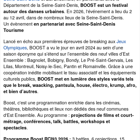
Département de la Seine-Saint-Denis,
BOOST est un festival
. En 2026, l'événement a lieu du 2
autour des danses urbaines
au 12 avril, dans de nombreux lieux de la Seine-Saint-Denis.
Un évènement
en partenariat avec Seine-Saint-Denis
Tourisme
Lancé en écho aux premières épreuves de breaking aux
Jeux
Olympiques
, BOOST a vu le jour en avril 2024 au sein d’une
saison éponyme qui s’étend sur l’ensemble des neuf villes d’Est
Ensemble : Bagnolet, Bobigny, Bondy, Le Pré-Saint-Gervais, Les
Lilas, Montreuil, Noisy-le-Sec, Pantin et Romainville. Grâce à une
coopération inédite mobilisant le tissu associatif et les équipements
culturels publics,
BOOST met en lumière des styles variés tels
que le break, waacking, pantsula, house, électro, krump, afro,
.
et bien d’autres
Boost, c'est une programmation enrichie dans les cinémas,
théâtres, bibliothèques et lieux non dédiés des neuf communes
d'Est Ensemble. Au programme :
projections de films et court-
métrage, conférences, talk, battles, workshops et
.
spectacles
3 battles, 6 projections, 15
Programme Boost RCI93 2026 :