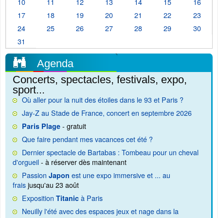
10
11
12
13
14
15
16
17
18
19
20
21
22
23
24
25
26
27
28
29
30
31
Agenda
Concerts, spectacles, festivals, expo,
sport...
Où aller pour la nuit des étoiles dans le 93 et Paris ?
Jay-Z au Stade de France, concert en septembre 2026
- gratuit
Paris Plage
Que faire pendant mes vacances cet été ?
Dernier spectacle de Bartabas : Tombeau pour un cheval
d'orgueil
- à réserver dès maintenant
Passion
est une expo immersive et ... au
Japon
frais
jusqu'au 23 août
Exposition
à Paris
Titanic
Neuilly l'été avec des espaces jeux et nage dans la