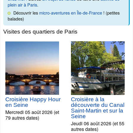
plein air à Paris
.
Découvrir les
micro-aventures en Île-de-France
! (petites
balades)
Visites des quartiers de Paris
Croisière Happy Hour
Croisière à la
en Seine
découverte du Canal
Saint-Martin et sur la
Mercredi 05 août 2026 (et
Seine
79 autres dates)
Jeudi 06 août 2026 (et 55
autres dates)