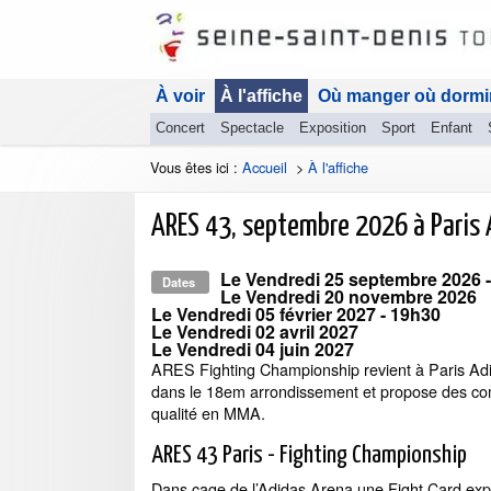
À voir
À l'affiche
Où manger où dormi
Concert
Spectacle
Exposition
Sport
Enfant
Vous êtes ici :
Accueil
>
À l'affiche
ARES 43, septembre 2026 à Paris 
Le
Vendredi 25 septembre 2026
-
Dates
Le
Vendredi 20 novembre 2026
Le
Vendredi 05 février 2027
- 19h30
Le
Vendredi 02 avril 2027
Le
Vendredi 04 juin 2027
ARES Fighting Championship revient à Paris Ad
dans le 18em arrondissement et propose des co
qualité en MMA.
ARES 43 Paris - Fighting Championship
Dans cage de l’Adidas Arena une Fight Card exp