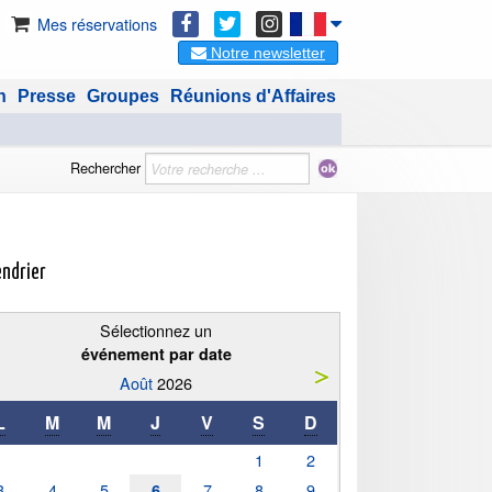
Mes réservations
Notre newsletter
n
Presse
Groupes
Réunions d'Affaires
Rechercher
endrier
Sélectionnez un
événement par date
Août
2026
L
M
M
J
V
S
D
1
2
3
4
5
7
8
9
6