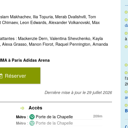
..
 Islam Makhachev, Ilia Topuria, Merab Dvalishvili, Tom
zat Chimaev, Leon Edwards, Alexander Volkanovski, Max
d
attantes : Mackenzie Dern, Valentina Shevchenko, Kayla
à
ena, Alexa Grasso, Manon Fiorot, Raquel Pennington, Amanda
MMA à Paris Adidas Arena
Réserver
l
2
Dernière mise à jour le
29 juillet 2026
a
Accès
B
:
Porte de la Chapelle
209m
Métro
:
Porte de la Chapelle
Métro