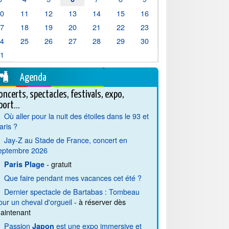
10
11
12
13
14
15
16
17
18
19
20
21
22
23
24
25
26
27
28
29
30
31
Agenda
oncerts, spectacles, festivals, expo,
port...
Où aller pour la nuit des étoiles dans le 93 et
aris ?
Jay-Z au Stade de France, concert en
eptembre 2026
- gratuit
Paris Plage
Que faire pendant mes vacances cet été ?
Dernier spectacle de Bartabas : Tombeau
our un cheval d'orgueil
- à réserver dès
aintenant
Passion
est une expo immersive et
Japon