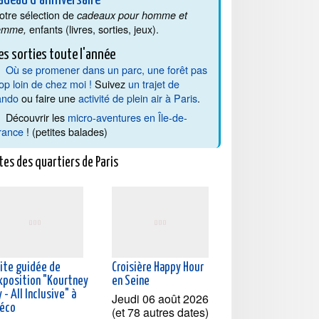
adeau d'anniversaire
otre sélection de
cadeaux pour homme et
enfants (livres, sorties, jeux).
emme,
es sorties toute l'année
Où se promener dans un parc, une forêt pas
rop loin de chez moi !
Suivez
un trajet de
ando
ou faire une
activité de plein air à Paris
.
Découvrir les
micro-aventures en Île-de-
rance
! (petites balades)
tes des quartiers de Paris
site guidée de
Croisière Happy Hour
exposition "Kourtney
en Seine
 - All Inclusive" à
Jeudi 06 août 2026
téco
(et 78 autres dates)