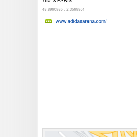
75018
PARIS
48.8990985
,
2.3599951
www.adidasarena.com/