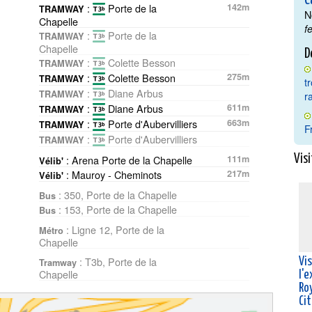
C
:
Porte de la
142m
TRAMWAY
N
Chapelle
f
:
Porte de la
TRAMWAY
Chapelle
D
:
Colette Besson
TRAMWAY
:
Colette Besson
275m
TRAMWAY
t
:
Diane Arbus
TRAMWAY
r
:
Diane Arbus
611m
TRAMWAY
:
Porte d'Aubervilliers
663m
TRAMWAY
F
:
Porte d'Aubervilliers
TRAMWAY
: Arena Porte de la Chapelle
111m
Visi
Vélib'
: Mauroy - Cheminots
217m
Vélib'
: 350, Porte de la Chapelle
Bus
: 153, Porte de la Chapelle
Bus
: Ligne 12, Porte de la
Métro
Chapelle
: T3b, Porte de la
Vi
Tramway
Chapelle
l'
Roy
Ci