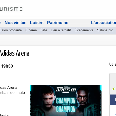
r
Nos visites
Loisirs
Patrimoine
L'associatio
Salon brocante
Cinéma
Fête
Lieu alternatif
Évènements
Salons pro
Adidas Arena
Cal
 19h30
idas Arena
mbats de haute
losive