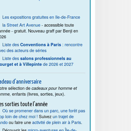
Les expositions gratuites en Ile-de-France
la Street Art Avenue
- accessible toute
'année - gratuit. Nouveau graff par Benji en
026
Liste des
: rencontre
Conventions à Paris
vec des acteurs de séries
Liste des
salons professionnels au
de 2026 et 2027
ourget et à Villepinte
adeau d'anniversaire
otre sélection de
cadeaux pour homme et
enfants (livres, sorties, jeux).
emme,
es sorties toute l'année
Où se promener dans un parc, une forêt pas
rop loin de chez moi !
Suivez
un trajet de
ando
ou faire une
activité de plein air à Paris
.
Découvrir les
micro-aventures en Île-de-