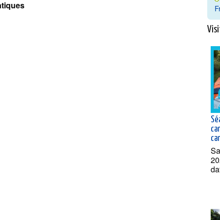
tiques
F
Visi
Sé
ca
can
Sa
20
da