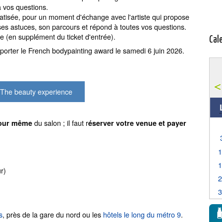
à vos questions.
vatisée, pour un moment d'échange avec l'artiste qui propose
es astuces, son parcours et répond à toutes vos questions.
e (en supplément du ticket d'entrée).
Cal
mporter le French bodypainting award le samedi 6 juin 2026.
e The beauty experience
du salon ; il faut r
 jour même
éserver votre venue et payer
r)
s
, près de la gare du nord ou les
hôtels le long du métro 9
.