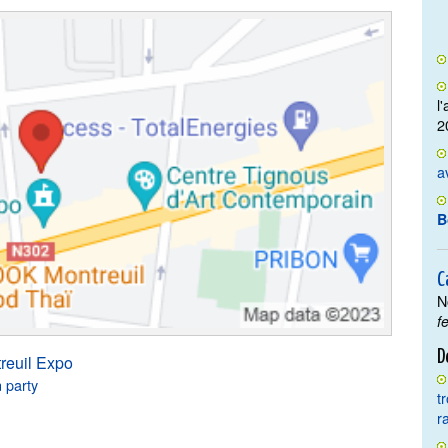
l
2
a
B
C
N
f
D
reuil Expo
 party
t
r