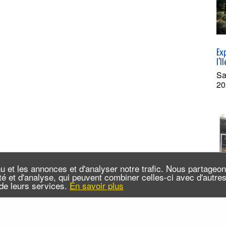
Exp
l'I
Sa
20
u et les annonces et d'analyser notre trafic. Nous partageo
cité et d'analyse, qui peuvent combiner celles-ci avec d'autr
n de leurs services.
En savoir plus
Le 
et 
Ar
Sa