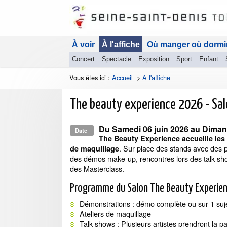
À voir
À l'affiche
Où manger où dormi
Concert
Spectacle
Exposition
Sport
Enfant
Vous êtes ici :
Accueil
>
À l'affiche
The beauty experience 2026 - Sal
Du
Samedi 06 juin 2026
au
Diman
Date
The Beauty Experience accueille les
. Sur place des stands avec des p
de maquillage
des démos make-up, rencontres lors des talk sho
des Masterclass.
Programme du Salon The Beauty Experie
Démonstrations : démo complète ou sur 1 sujet
Ateliers de maquillage
Talk-shows : Plusieurs artistes prendront la p