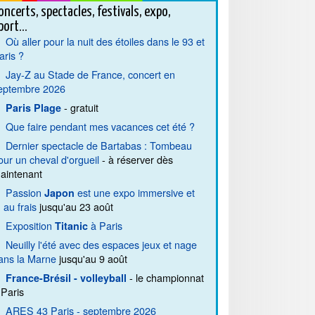
oncerts, spectacles, festivals, expo,
port...
Où aller pour la nuit des étoiles dans le 93 et
aris ?
Jay-Z au Stade de France, concert en
eptembre 2026
- gratuit
Paris Plage
Que faire pendant mes vacances cet été ?
Dernier spectacle de Bartabas : Tombeau
our un cheval d'orgueil
- à réserver dès
aintenant
Passion
est une expo immersive et
Japon
. au frais
jusqu'au 23 août
Exposition
à Paris
Titanic
Neuilly l'été avec des espaces jeux et nage
ans la Marne
jusqu'au 9 août
- le championnat
France-Brésil - volleyball
 Paris
ARES 43 Paris - septembre 2026