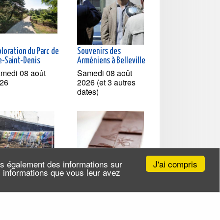
loration du Parc de
Souvenirs des
le-Saint-Denis
Arméniens à Belleville
medi 08 août
Samedi 08 août
26
2026 (et 3 autres
dates)
J'ai compris
ns également des informations sur
es informations que vous leur avez
quartier du Marais
Atelier fabrication de
ses galeries Street-
tablettes de chocolat
t
vegan chez Rrraw Cacao
Factory
medi 08 août