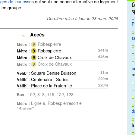
rges de jeunesses
qui sont une bonne alternative de logement
C
u en groupe.
s
Dernière mise à jour le
23 mars 2026
P
Accès
s
:
Robespierre
Métro
:
Robespierre
241m
Métro
:
Croix de Chavaux
646m
Métro
:
Croix de Chavaux
Métro
p
: Square Denise Buisson
81m
Vélib'
m
: Centenaire - Sorins
220m
Vélib'
: Place de la Fraternité
220m
Vélib'
..
: 102, 318, 115, 122, 128
Bus
: Ligne 9, Robespierresortie
Métro
"Barbès"
d
à