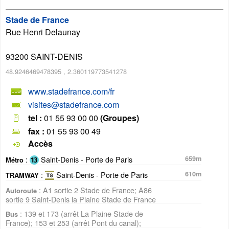
Stade de France
Rue Henri Delaunay
93200
SAINT-DENIS
48.9246469478395
,
2.360119773541278
www.stadefrance.com/fr
visites@stadefrance.com
tel :
01 55 93 00 00
(Groupes)
fax :
01 55 93 00 49
Accès
:
Saint-Denis - Porte de Paris
659m
Métro
:
Saint-Denis - Porte de Paris
610m
TRAMWAY
: A1 sortie 2 Stade de France; A86
Autoroute
sortie 9 Saint-Denis la Plaine Stade de France
: 139 et 173 (arrêt La Plaine Stade de
Bus
France); 153 et 253 (arrêt Pont du canal);