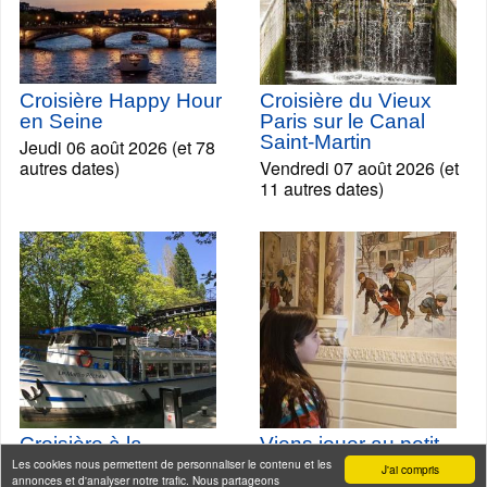
Croisière Happy Hour
Croisière du Vieux
en Seine
Paris sur le Canal
Saint-Martin
Jeudi 06 août 2026 (et 78
autres dates)
Vendredi 07 août 2026 (et
11 autres dates)
Croisière à la
Viens jouer au petit
découverte du Canal
Poulbot à Montmartre,
Les cookies nous permettent de personnaliser le contenu et les
J'ai compris
annonces et d'analyser notre trafic. Nous partageons
Saint-Martin et sur la
parcours pour petits