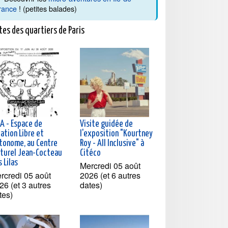
rance
! (petites balades)
tes des quartiers de Paris
LA - Espace de
Visite guidée de
ation Libre et
l'exposition "Kourtney
tonome, au Centre
Roy - All Inclusive" à
lturel Jean-Cocteau
Citéco
 Lilas
Mercredi 05 août
rcredi 05 août
2026 (et 6 autres
26 (et 3 autres
dates)
tes)