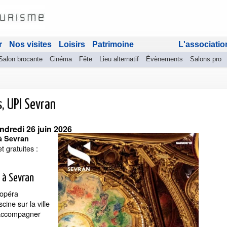
r
Nos visites
Loisirs
Patrimoine
L'associatio
Salon brocante
Cinéma
Fête
Lieu alternatif
Évènements
Salons pro
s, UPI Sevran
ndredi 26 juin 2026
 à Sevran
 gratuites :
s à Sevran
'opéra
cine sur la ville
t accompagner