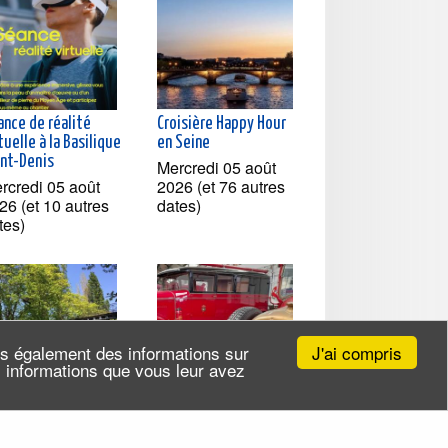
ance de réalité
Croisière Happy Hour
tuelle à la Basilique
en Seine
int-Denis
Mercredi 05 août
rcredi 05 août
2026 (et 76 autres
26 (et 10 autres
dates)
tes)
J'ai compris
ns également des informations sur
es informations que vous leur avez
isière à la
Le Musée des sapeurs
couverte du Canal
pompiers à Saint-Ouen