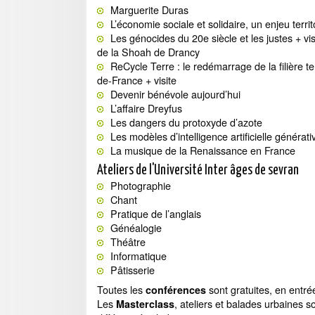
Marguerite Duras
L’économie sociale et solidaire, un enjeu territ
Les génocides du 20e siècle et les justes + vi
de la Shoah de Drancy
ReCycle Terre : le redémarrage de la filière te
de-France + visite
Devenir bénévole aujourd’hui
L’affaire Dreyfus
Les dangers du protoxyde d’azote
Les modèles d’intelligence artificielle générati
La musique de la Renaissance en France
Ateliers de l'Université Inter âges de sevran
Photographie
Chant
Pratique de l’anglais
Généalogie
Théâtre
Informatique
Pâtisserie
Toutes les
sont gratuites, en entré
conférences
Les
, ateliers et balades urbaines so
Masterclass