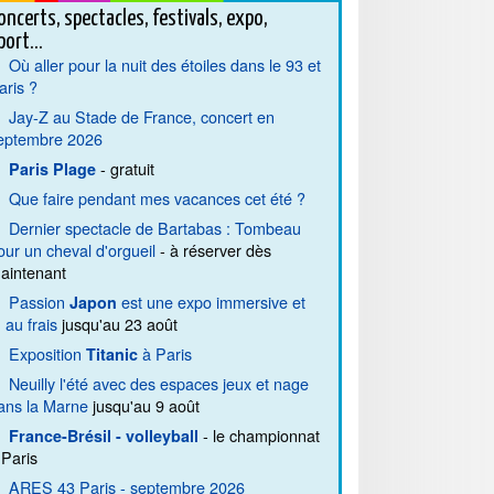
oncerts, spectacles, festivals, expo,
port...
Où aller pour la nuit des étoiles dans le 93 et
aris ?
Jay-Z au Stade de France, concert en
eptembre 2026
- gratuit
Paris Plage
Que faire pendant mes vacances cet été ?
Dernier spectacle de Bartabas : Tombeau
our un cheval d'orgueil
- à réserver dès
aintenant
Passion
est une expo immersive et
Japon
. au frais
jusqu'au 23 août
Exposition
à Paris
Titanic
Neuilly l'été avec des espaces jeux et nage
ans la Marne
jusqu'au 9 août
- le championnat
France-Brésil - volleyball
 Paris
ARES 43 Paris - septembre 2026