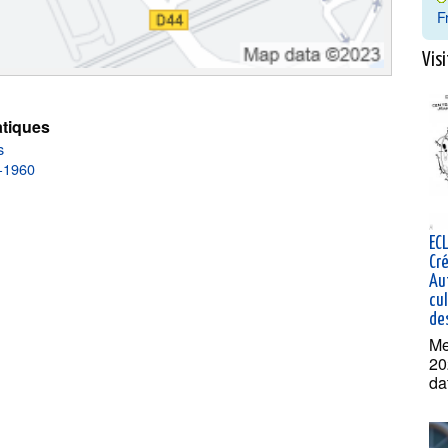
F
Visi
tiques
s
0-1960
EC
Cré
Au
cu
des
Me
20
da