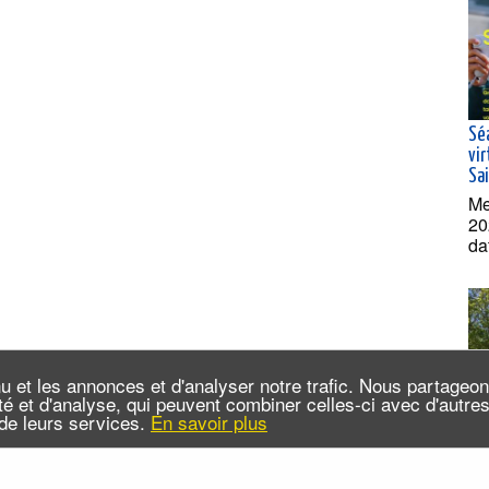
Sé
vir
Sa
Me
20
da
u et les annonces et d'analyser notre trafic. Nous partageo
cité et d'analyse, qui peuvent combiner celles-ci avec d'autr
n de leurs services.
En savoir plus
Cro
dé