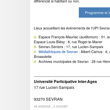
différencié si habitant ou non.
Programme et in
Lieux accueillant les événements de l'UPI Sevran
Espace François-Mauriac (auditorium) : 51, 
Espace Louis-Blésy : 8, rue Roger-le-Maner
Sevran-Séniors : 17, rue Lucien-Sampaix
Médiathèques de Sevran
: Albert-Camus : 6, 
Brossolette
Archives municipales de Sevran : 28 rue Hen
Université Participative Inter-Ages
17 rue Lucien-Sampaix
93270
SEVRAN
48.9365008
,
2.5304387