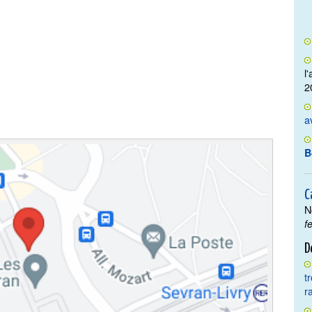
l
2
a
B
C
N
f
D
t
r