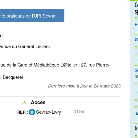
C
s
fo pratiques de l'UPI Sevran
P
 :
s
avenue du Général-Leclerc
rue de la Gare et Médiathèque L’@telier : 27, rue Pierre-
p
m
ri-Becquerel
Dernière mise à jour le
24 mars 2026
..
Accès
:
Sevran-Livry
313m
RER
d
à