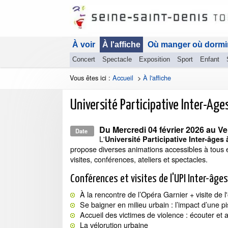
À voir
À l'affiche
Où manger où dormi
Concert
Spectacle
Exposition
Sport
Enfant
Vous êtes ici :
Accueil
>
À l'affiche
Université Participative Inter-Age
Du
Mercredi 04 février 2026
au
Ve
Date
L'
Université Participative Inter-âges
propose diverses animations accessibles à tous et
visites, conférences, ateliers et spectacles.
Conférences et visites de l'UPI Inter-âge
À la rencontre de l’Opéra Garnier + visite de l
Se baigner en milieu urbain : l’impact d’une pis
Accueil des victimes de violence : écouter e
La vélorution urbaine