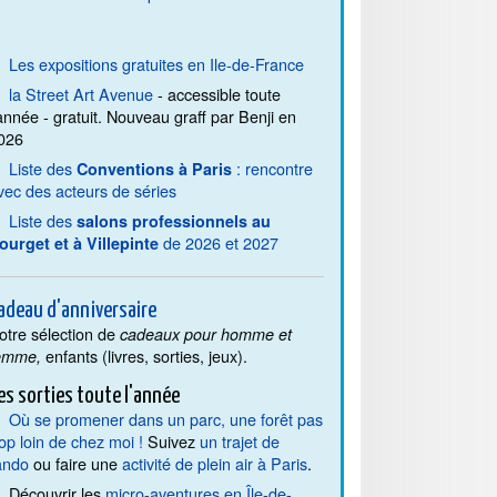
Les expositions gratuites en Ile-de-France
la Street Art Avenue
- accessible toute
'année - gratuit. Nouveau graff par Benji en
026
Liste des
: rencontre
Conventions à Paris
vec des acteurs de séries
Liste des
salons professionnels au
de 2026 et 2027
ourget et à Villepinte
adeau d'anniversaire
otre sélection de
cadeaux pour homme et
enfants (livres, sorties, jeux).
emme,
es sorties toute l'année
Où se promener dans un parc, une forêt pas
rop loin de chez moi !
Suivez
un trajet de
ando
ou faire une
activité de plein air à Paris
.
Découvrir les
micro-aventures en Île-de-