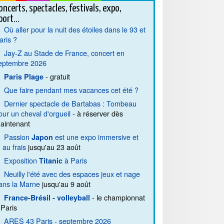
oncerts, spectacles, festivals, expo,
port...
Où aller pour la nuit des étoiles dans le 93 et
aris ?
Jay-Z au Stade de France, concert en
eptembre 2026
- gratuit
Paris Plage
Que faire pendant mes vacances cet été ?
Dernier spectacle de Bartabas : Tombeau
our un cheval d'orgueil
- à réserver dès
aintenant
Passion
est une expo immersive et
Japon
. au frais
jusqu'au 23 août
Exposition
à Paris
Titanic
Neuilly l'été avec des espaces jeux et nage
ans la Marne
jusqu'au 9 août
- le championnat
France-Brésil - volleyball
 Paris
ARES 43 Paris - septembre 2026