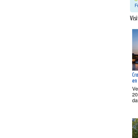
F
Visi
Cr
en
Ve
20
da