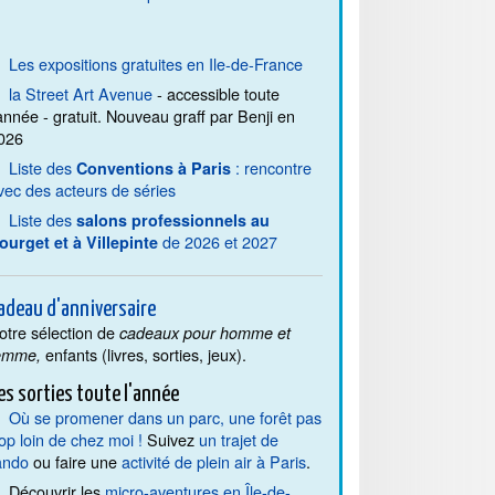
Les expositions gratuites en Ile-de-France
la Street Art Avenue
- accessible toute
'année - gratuit. Nouveau graff par Benji en
026
Liste des
: rencontre
Conventions à Paris
vec des acteurs de séries
Liste des
salons professionnels au
de 2026 et 2027
ourget et à Villepinte
adeau d'anniversaire
otre sélection de
cadeaux pour homme et
enfants (livres, sorties, jeux).
emme,
es sorties toute l'année
Où se promener dans un parc, une forêt pas
rop loin de chez moi !
Suivez
un trajet de
ando
ou faire une
activité de plein air à Paris
.
Découvrir les
micro-aventures en Île-de-