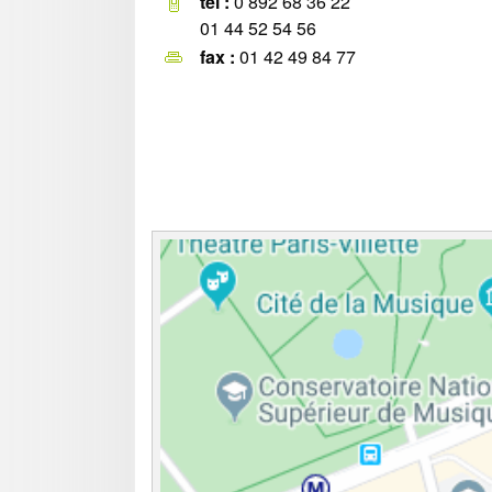
tel :
0 892 68 36 22
01 44 52 54 56
fax :
01 42 49 84 77