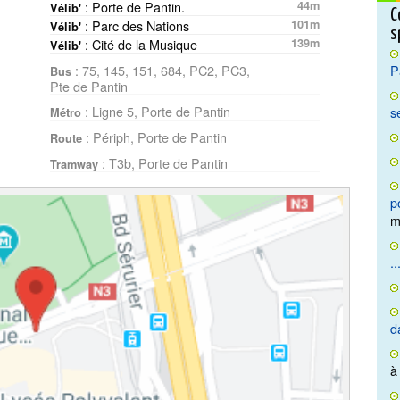
: Porte de Pantin.
44m
Vélib'
C
: Parc des Nations
101m
Vélib'
s
: Cité de la Musique
139m
Vélib'
: 75, 145, 151, 684, PC2, PC3,
P
Bus
Pte de Pantin
: Ligne 5, Porte de Pantin
s
Métro
: Périph, Porte de Pantin
Route
: T3b, Porte de Pantin
Tramway
p
m
..
d
à