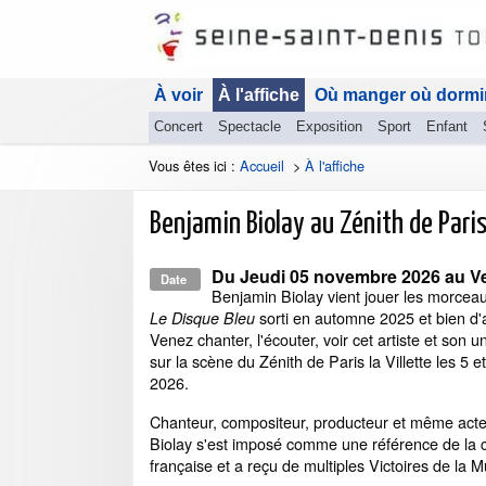
À voir
À l'affiche
Où manger où dormi
Concert
Spectacle
Exposition
Sport
Enfant
Vous êtes ici :
Accueil
>
À l'affiche
Benjamin Biolay au Zénith de Pari
Du
Jeudi 05 novembre 2026
au
V
Date
Benjamin Biolay vient jouer les morcea
sorti en automne 2025 et bien d'
Le Disque Bleu
Venez chanter, l'écouter, voir cet artiste et son un
sur la scène du Zénith de Paris la Villette les 5 
2026.
Chanteur, compositeur, producteur et même act
Biolay s'est imposé comme une référence de la
française et a reçu de multiples Victoires de la 