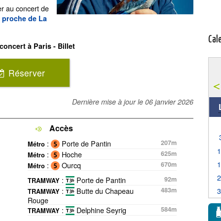
er au concert de
l proche de La
Cal
concert à Paris - Billet
Réserver
Dernière mise à jour le
06 janvier 2026
Accès
:
Porte de Pantin
207m
Métro
:
Hoche
625m
Métro
:
Ourcq
670m
Métro
:
Porte de Pantin
92m
TRAMWAY
:
Butte du Chapeau
483m
TRAMWAY
Rouge
:
Delphine Seyrig
584m
TRAMWAY