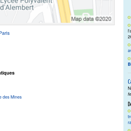
l
Paris
2
a
B
tiques
C
N
f
e des Mines
D
t
r