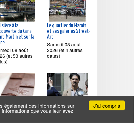
isière à la
Le quartier du Marais
couverte du Canal
et ses galeries Street-
nt-Martin et sur la
Art
ine
Samedi 08 août
medi 08 août
2026 (et 4 autres
26 (et 53 autres
dates)
tes)
J'ai compris
ns également des informations sur
es informations que vous leur avez
lier fabrication de
Souvenirs des
blettes de chocolat
Arméniens à Belleville
gan chez Rrraw Cacao
Samedi 08 août