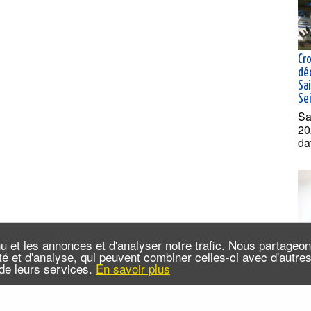
Cro
dé
Sai
Se
Sa
20
da
u et les annonces et d'analyser notre trafic. Nous partageo
cité et d'analyse, qui peuvent combiner celles-ci avec d'autr
n de leurs services.
En savoir plus
Ate
ta
ve