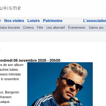
r
Nos visites
Loisirs
Patrimoine
L'associatio
Salon brocante
Cinéma
Fête
Lieu alternatif
Évènements
Salons pro
s
endredi 06 novembre 2026
- 20h00
ux de son album
autres tubes.
ivers intimiste
et 6 novembre
eur, Benjamin
 chanson
Musique.