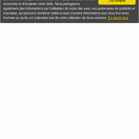
J'ai compris
annonces et d'analyser notre trafic. Nous partageons
également des informations sur l'utilisation de notre site avec nos partenaires de publicité et
d'analyse, qui peuvent combiner celles-ci avec d'autres informations que vous leur avez
fournies ou qu'ils ont collectées lors de votre utilisation de leurs services.
En savoir plus
Les trésors industriels
Belleville la Rebelle,
cachés du Bas
de la Commune de
Belleville
Paris aux sans-
papiers
Jeudi 06 août 2026 (et 12
autres dates)
Jeudi 06 août 2026 (et 4
autres dates)
Seine-Saint-Denis Tourisme
140, avenue Jean Lolive
93695 Pantin Cedex
Téléphone
Qui sommes-nous ?
Infos pratiques
Contact
FAQ
Flux RSS