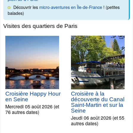
Découvrir les
micro-aventures en Île-de-France
! (petites
balades)
Visites des quartiers de Paris
Croisière Happy Hour
Croisière à la
en Seine
découverte du Canal
Saint-Martin et sur la
Mercredi 05 août 2026 (et
Seine
76 autres dates)
Jeudi 06 août 2026 (et 55
autres dates)