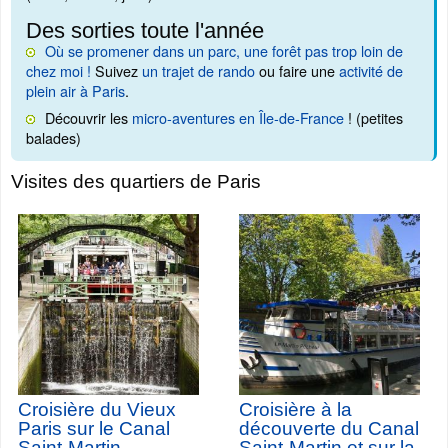
Des sorties toute l'année
Où se promener dans un parc, une forêt pas trop loin de
chez moi !
Suivez
un trajet de rando
ou faire une
activité de
plein air à Paris
.
Découvrir les
micro-aventures en Île-de-France
! (petites
balades)
Visites des quartiers de Paris
Croisière du Vieux
Croisière à la
Paris sur le Canal
découverte du Canal
Saint-Martin
Saint-Martin et sur la