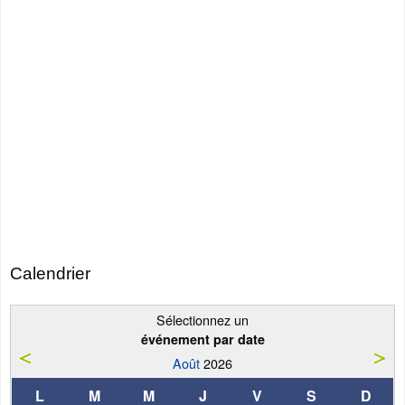
Calendrier
Sélectionnez un
événement par date
Août
2026
L
M
M
J
V
S
D