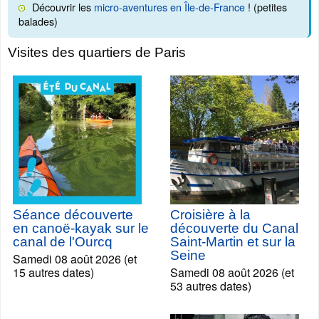
Découvrir les
micro-aventures en Île-de-France
! (petites
balades)
Visites des quartiers de Paris
Séance découverte
Croisière à la
en canoë-kayak sur le
découverte du Canal
canal de l'Ourcq
Saint-Martin et sur la
Seine
Samedi 08 août 2026 (et
15 autres dates)
Samedi 08 août 2026 (et
53 autres dates)