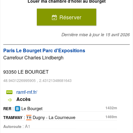
Louer ma chambre d'hôtel au Bourget
Réserver
Dernière mise à jour le
15 avril 2026
Paris Le Bourget Parc d'Expositions
Carrefour Charles Lindbergh
93350
LE BOURGET
48.9431226995905
,
2.43121348681643
ramf-mf.fr/
Accès
:
Le Bourget
1432m
RER
:
Dugny - La Courneuve
1469m
TRAMWAY
: A1
Autoroute