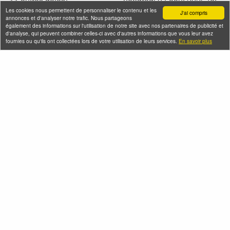
11 autres dates)
Vendredi 07 août 2026 (et
2 autres dates)
Les cookies nous permettent de personnaliser le contenu et les
J'ai compris
annonces et d'analyser notre trafic. Nous partageons
également des informations sur l'utilisation de notre site avec nos partenaires de publicité et
d'analyse, qui peuvent combiner celles-ci avec d'autres informations que vous leur avez
fournies ou qu'ils ont collectées lors de votre utilisation de leurs services.
En savoir plus
Croisière à la
De l'Occupation à la
découverte du Canal
Libération, Paris entre
Saint-Martin et sur la
1940 et 1944
Seine
Vendredi 07 août 2026 (et
Vendredi 07 août 2026 (et
23 autres dates)
54 autres dates)