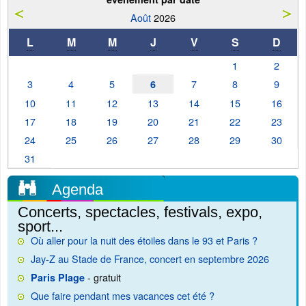
Août
2026
L
M
M
J
V
S
D
1
2
3
4
5
7
8
9
6
10
11
12
13
14
15
16
17
18
19
20
21
22
23
24
25
26
27
28
29
30
31
Agenda
Concerts, spectacles, festivals, expo,
sport...
Où aller pour la nuit des étoiles dans le 93 et Paris ?
Jay-Z au Stade de France, concert en septembre 2026
- gratuit
Paris Plage
Que faire pendant mes vacances cet été ?