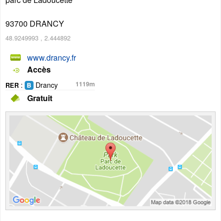
93700
DRANCY
48.9249993
,
2.444892
www.drancy.fr
Accès
:
Drancy
1119m
RER
Gratuit