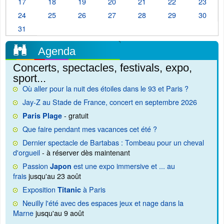
17
18
19
20
21
22
23
24
25
26
27
28
29
30
31
Agenda
Concerts, spectacles, festivals, expo,
sport...
Où aller pour la nuit des étoiles dans le 93 et Paris ?
Jay-Z au Stade de France, concert en septembre 2026
- gratuit
Paris Plage
Que faire pendant mes vacances cet été ?
Dernier spectacle de Bartabas : Tombeau pour un cheval
d'orgueil
- à réserver dès maintenant
Passion
est une expo immersive et ... au
Japon
frais
jusqu'au 23 août
Exposition
à Paris
Titanic
Neuilly l'été avec des espaces jeux et nage dans la
Marne
jusqu'au 9 août