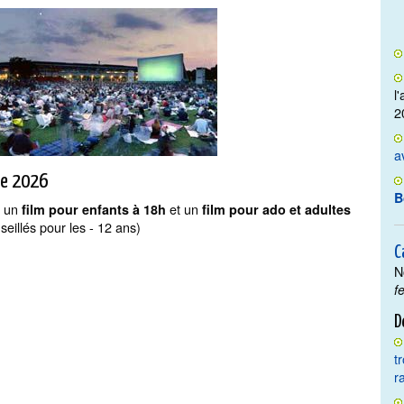
l
2
a
tte 2026
B
c un
et un
film pour enfants à 18h
film pour ado et adultes
eillés pour les - 12 ans)
C
N
f
D
t
r