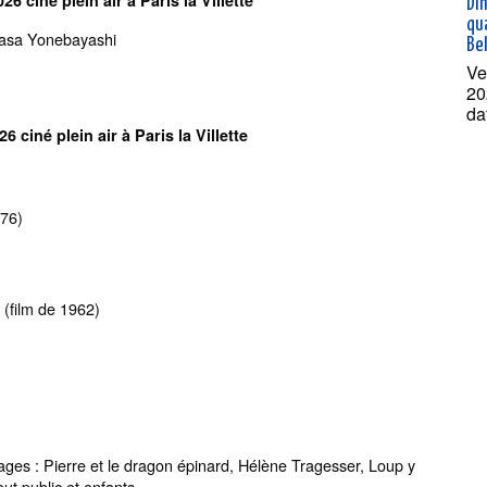
6 ciné plein air à Paris la Villette
Dî
qua
romasa Yonebayashi
Bel
Ve
20
da
 ciné plein air à Paris la Villette
1976)
 (film de 1962)
es : Pierre et le dragon épinard, Hélène Tragesser, Loup y
out public et enfants