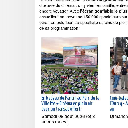
d'œuvre du cinéma ; on y vient en famille, entre am
encore voyager. Avec
l’écran gonflable le plu
accueillent en moyenne 150 000 spectateurs sur 
écran en extérieur. La spécificité du ciné de plein 
de sa programmation.
En bateau de Pantin au Parc de la
Ciné-balad
Villette + Cinéma en plein air
l'Ourcq - 
avec un transat offert
air
Samedi 08 août 2026 (et 3
Dimanch
autres dates)