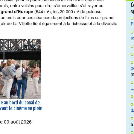
is, entre voisins pour rire, s’émerveiller, s’effrayer ou
C
(544 m²), les 20 000 m² de pelouse
s grand d’Europe
s
un mois pour ces séances de projections de films sur grand
air de La Villette tient également à la richesse et à la diversité
P
s
p
m
..
e au bord du canal de
Avant le cinéma en plein
d
e 09 août 2026
à