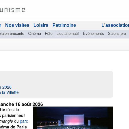
r
Nos visites
Loisirs
Patrimoine
L'associatio
Salon brocante
Cinéma
Fête
Lieu alternatif
Évènements
Salons pro
te 2026
la Villette
anche 16 août 2026
c'est le
tte
 parisiennes !
du
parc
 triangle
inéma de Paris