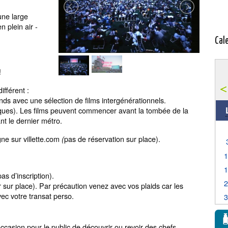
une large
n plein air -
Cal
!
ifférent :
ands avec une sélection de films intergénérationnels.
ques). Les films peuvent commencer avant la tombée de la
nt le dernier métro.
igne sur villette.com
pas de réservation sur place).
(
as d’inscription).
er sur place). Par précaution venez avec vos plaids car les
vec votre transat perso.
occasion pour le public de découvrir ou revoir des chefs-