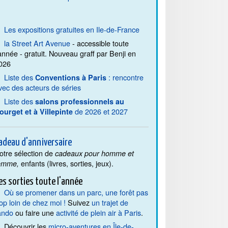
Les expositions gratuites en Ile-de-France
la Street Art Avenue
- accessible toute
'année - gratuit. Nouveau graff par Benji en
026
Liste des
: rencontre
Conventions à Paris
vec des acteurs de séries
Liste des
salons professionnels au
de 2026 et 2027
ourget et à Villepinte
adeau d'anniversaire
otre sélection de
cadeaux pour homme et
enfants (livres, sorties, jeux).
emme,
es sorties toute l'année
Où se promener dans un parc, une forêt pas
rop loin de chez moi !
Suivez
un trajet de
ando
ou faire une
activité de plein air à Paris
.
Découvrir les
micro-aventures en Île-de-