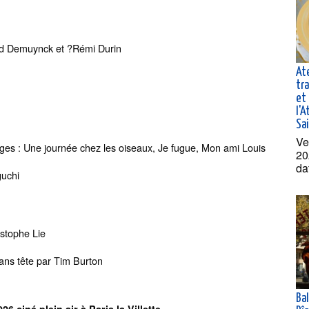
naud Demuynck et ?Rémi Durin
At
tra
et 
l'A
Sa
Ve
ges : Une journée chez les oiseaux, Je fugue, Mon ami Louis
20
da
aguchi
istophe Lie
sans tête par Tim Burton
Ba