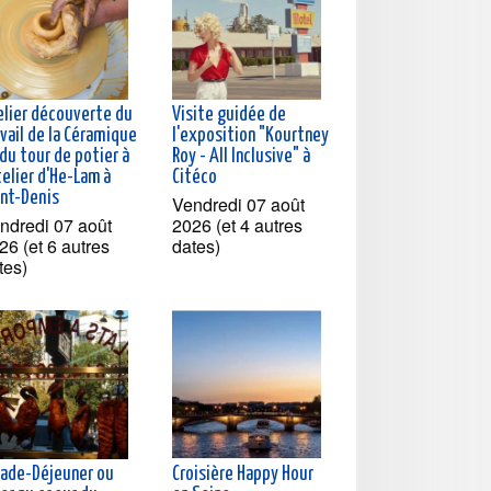
elier découverte du
Visite guidée de
vail de la Céramique
l'exposition "Kourtney
du tour de potier à
Roy - All Inclusive" à
telier d'He-Lam à
Citéco
int-Denis
Vendredi 07 août
ndredi 07 août
2026 (et 4 autres
26 (et 6 autres
dates)
tes)
lade-Déjeuner ou
Croisière Happy Hour