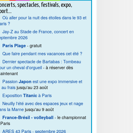
oncerts, spectacles, festivals, expo,
port...
Où aller pour la nuit des étoiles dans le 93 et
aris ?
Jay-Z au Stade de France, concert en
eptembre 2026
- gratuit
Paris Plage
Que faire pendant mes vacances cet été ?
Dernier spectacle de Bartabas : Tombeau
our un cheval d'orgueil
- à réserver dès
aintenant
Passion
est une expo immersive et
Japon
. au frais
jusqu'au 23 août
Exposition
à Paris
Titanic
Neuilly l'été avec des espaces jeux et nage
ans la Marne
jusqu'au 9 août
- le championnat
France-Brésil - volleyball
 Paris
ARES 43 Paris - septembre 2026