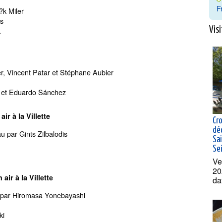
F
n?k Miler
ts
Visi
k
er, Vincent Patar et Stéphane Aubier
ck et Eduardo Sánchez
ir à la Villette
Cro
dé
eau par Gints Zilbalodis
Sai
Se
Ve
20
air à la Villette
da
rs par Hiromasa Yonebayashi
ki