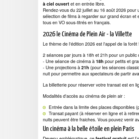
et en entrée libre.
à ciel ouvert
Rendez-vous du 22 juillet au 16 août 2026 pour 
sélection de films à regarder sur grand écran et e
tous en VO sous-titrés en français.
2026 le Cinéma de Plein Air - la Villette
Le thème de l'édition 2026 est l'appel de la forêt 
2 séances par jours à 18h et 21h pour un public d
- Une séance de cinéma à
pour petits et gr
18h
- Une projections à
(pour les séances classi
21h
nuit pour permettre aux spectateurs de partir ava
La billetterie pour réserver votre transat est en l
Modalités d'accès au cinéma de plein air :
Entrée dans la limite des places disponibles (p
Transat payant (à réserver en ligne et à retir
nuits peuvent être fraiches. Vous pouvez venir a
Un cinéma à la belle étoile en plein Paris
Devenu emblématique, ce
est l’
festival gratuit