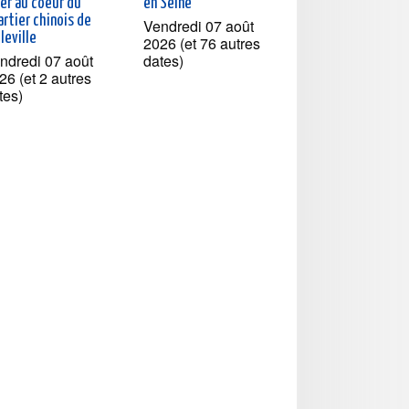
ner au coeur du
en Seine
rtier chinois de
Vendredi 07 août
leville
2026 (et 76 autres
ndredi 07 août
dates)
26 (et 2 autres
tes)