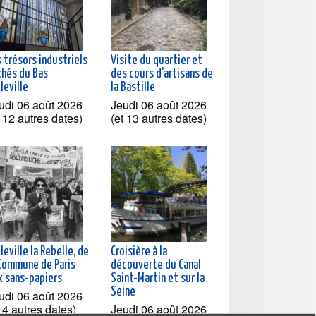
 trésors industriels
Visite du quartier et
chés du Bas
des cours d'artisans de
leville
la Bastille
udi 06 août 2026
Jeudi 06 août 2026
t 12 autres dates)
(et 13 autres dates)
leville la Rebelle, de
Croisière à la
 Commune de Paris
découverte du Canal
x sans-papiers
Saint-Martin et sur la
Seine
udi 06 août 2026
t 4 autres dates)
Jeudi 06 août 2026