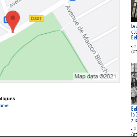
Les
ca
Bel
Je
(e
tiques
Marne
Bel
la
au
Je
(e