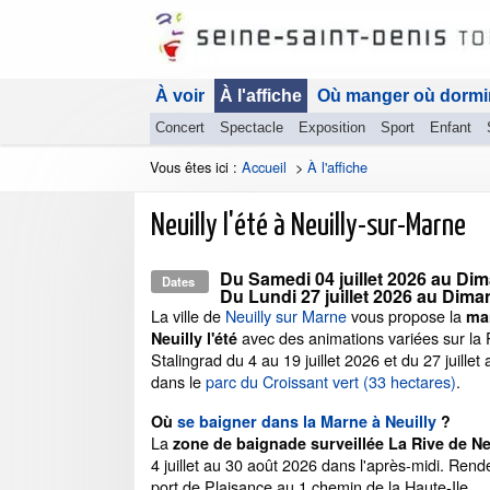
À voir
À l'affiche
Où manger où dormi
Concert
Spectacle
Exposition
Sport
Enfant
Vous êtes ici :
Accueil
>
À l'affiche
Neuilly l'été à Neuilly-sur-Marne
Du
Samedi 04 juillet 2026
au
Dima
Dates
Du
Lundi 27 juillet 2026
au
Diman
La ville de
Neuilly sur Marne
vous propose la
man
avec des animations variées sur la 
Neuilly l'été
Stalingrad du 4 au 19 juillet 2026 et du 27 juillet
dans le
parc du Croissant vert (33 hectares)
.
Où
se baigner dans la Marne à Neuilly
?
La
zone de baignade surveillée La Rive de Ne
4 juillet au 30 août 2026 dans l'après-midi. Rend
port de Plaisance au 1 chemin de la Haute-Ile.