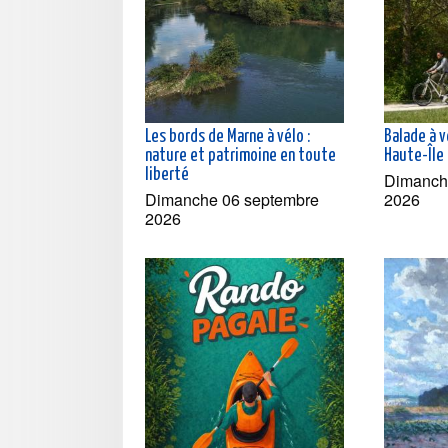
Les bords de Marne à vélo :
Balade à v
nature et patrimoine en toute
Haute-Île
liberté
Dimanch
Dimanche 06 septembre
2026
2026