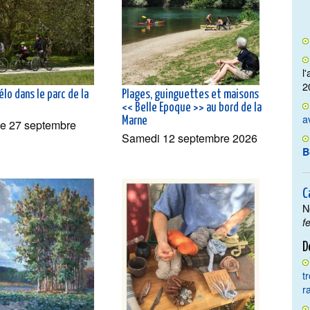
l
2
élo dans le parc de la
Plages, guinguettes et maisons
<< Belle Epoque >> au bord de la
a
Marne
e 27 septembre
Samedi 12 septembre 2026
B
C
N
f
D
t
r