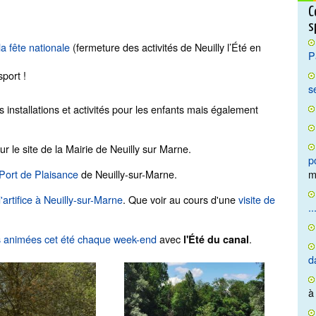
C
s
la fête nationale
(fermeture des activités de Neuilly l’Été en
P
port !
s
?
s installations et activités pour les enfants mais également
ur le site de la Mairie de Neuilly sur Marne.
p
 Port de Plaisance
de Neuilly-sur-Marne.
m
 d'artifice à Neuilly-sur-Marne
. Que voir au cours d'une
visite de
..
es animées cet été chaque week-end
avec
.
l'Été du canal
d
à