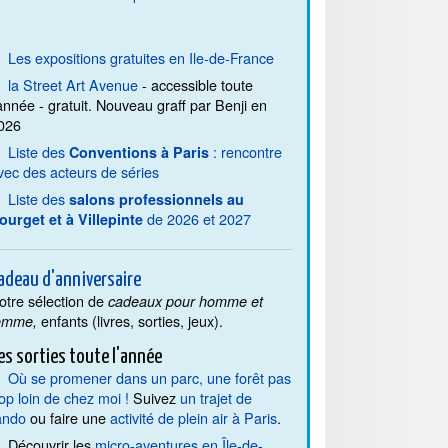
Les expositions gratuites en Ile-de-France
la Street Art Avenue
- accessible toute
'année - gratuit. Nouveau graff par Benji en
026
Liste des
: rencontre
Conventions à Paris
vec des acteurs de séries
Liste des
salons professionnels au
de 2026 et 2027
ourget et à Villepinte
adeau d'anniversaire
otre sélection de
cadeaux pour homme et
enfants (livres, sorties, jeux).
emme,
es sorties toute l'année
Où se promener dans un parc, une forêt pas
rop loin de chez moi !
Suivez
un trajet de
ando
ou faire une
activité de plein air à Paris
.
Découvrir les
micro-aventures en Île-de-