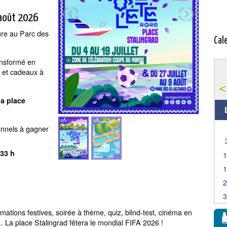
 août 2026
dure au Parc des
Cal
ansformé en
t et cadeaux à
la place
onnels à gagner
 33 h
nimations festives, soirée à thème, quiz, blind-test, cinéma en
.. La place Stalingrad fêtera le mondial FIFA 2026 !