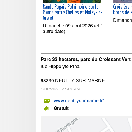
Rando Pagaie Patrimoine sur la
Croisière 
Marne entre Chelles et Noisy-le-
bords de 
Grand
Dimanch
Dimanche 09 août 2026 (et 1
autre date)
Parc 33 hectares, parc du Croissant Vert
rue Hippolyte Pina
93330
NEUILLY-SUR-MARNE
48.872182
,
2.5470709
www.neuillysurmarne.fr/
Gratuit