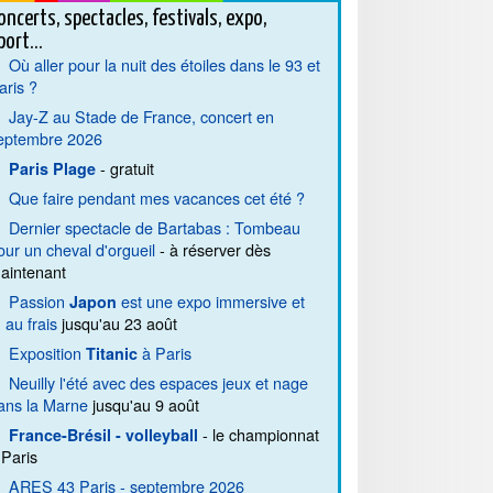
oncerts, spectacles, festivals, expo,
port...
Où aller pour la nuit des étoiles dans le 93 et
aris ?
Jay-Z au Stade de France, concert en
eptembre 2026
- gratuit
Paris Plage
Que faire pendant mes vacances cet été ?
Dernier spectacle de Bartabas : Tombeau
our un cheval d'orgueil
- à réserver dès
aintenant
Passion
est une expo immersive et
Japon
. au frais
jusqu'au 23 août
Exposition
à Paris
Titanic
Neuilly l'été avec des espaces jeux et nage
ans la Marne
jusqu'au 9 août
- le championnat
France-Brésil - volleyball
 Paris
ARES 43 Paris - septembre 2026