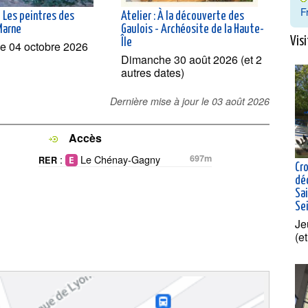
F
- Les peintres des
Atelier : À la découverte des
Marne
Gaulois - Archéosite de la Haute-
Visi
Île
e 04 octobre 2026
Dimanche 30 août 2026 (et 2
autres dates)
Dernière mise à jour le
03 août 2026
Accès
:
Le Chénay-Gagny
697m
RER
Cro
dé
Sai
Se
Je
(e