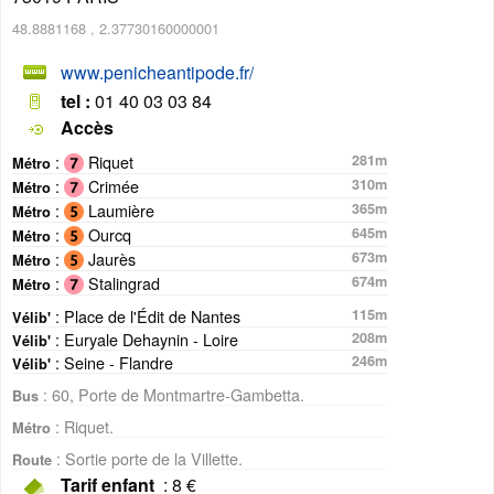
48.8881168
,
2.37730160000001
www.penicheantipode.fr/
tel :
01 40 03 03 84
Accès
:
Riquet
281m
Métro
:
Crimée
310m
Métro
:
Laumière
365m
Métro
:
Ourcq
645m
Métro
:
Jaurès
673m
Métro
:
Stalingrad
674m
Métro
: Place de l'Édit de Nantes
115m
Vélib'
: Euryale Dehaynin - Loire
208m
Vélib'
: Seine - Flandre
246m
Vélib'
: 60, Porte de Montmartre-Gambetta.
Bus
: Riquet.
Métro
: Sortie porte de la Villette.
Route
Tarif enfant
: 8 €