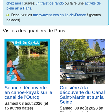
chez moi !
Suivez
un trajet de rando
ou faire une
activité de
plein air à Paris
.
Découvrir les
micro-aventures en Île-de-France
! (petites
balades)
Visites des quartiers de Paris
Séance découverte
Croisière à la
en canoë-kayak sur le
découverte du Canal
canal de l'Ourcq
Saint-Martin et sur la
Seine
Samedi 08 août 2026 (et
15 autres dates)
Samedi 08 août 2026 (et