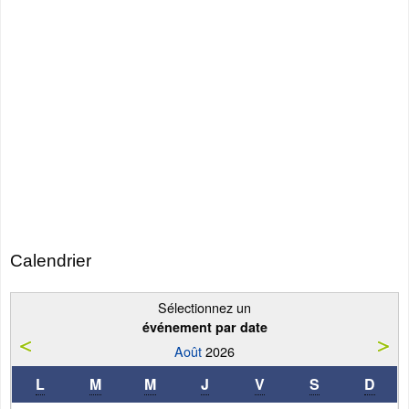
Calendrier
Sélectionnez un
événement par date
Août
2026
L
M
M
J
V
S
D