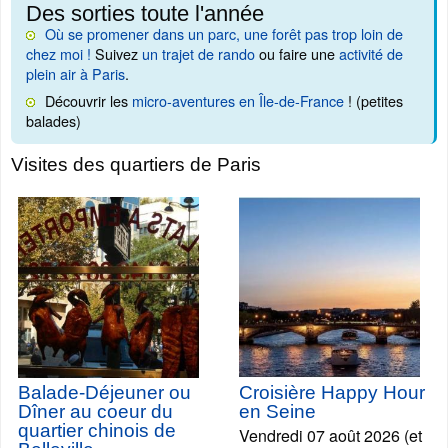
Des sorties toute l'année
Où se promener dans un parc, une forêt pas trop loin de
chez moi !
Suivez
un trajet de rando
ou faire une
activité de
plein air à Paris
.
Découvrir les
micro-aventures en Île-de-France
! (petites
balades)
Visites des quartiers de Paris
Balade-Déjeuner ou
Croisière Happy Hour
Dîner au coeur du
en Seine
quartier chinois de
Vendredi 07 août 2026 (et