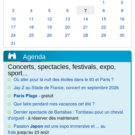
1
2
3
4
5
6
8
9
7
10
11
12
13
14
15
16
17
18
19
20
21
22
23
24
25
26
27
28
29
30
31
Agenda
Concerts, spectacles, festivals, expo,
sport...
Où aller pour la nuit des étoiles dans le 93 et Paris ?
Jay-Z au Stade de France, concert en septembre 2026
- gratuit
Paris Plage
Que faire pendant mes vacances cet été ?
Dernier spectacle de Bartabas : Tombeau pour un cheval
d'orgueil
- à réserver dès maintenant
Passion
est une expo immersive et ... au
Japon
frais
jusqu'au 23 août