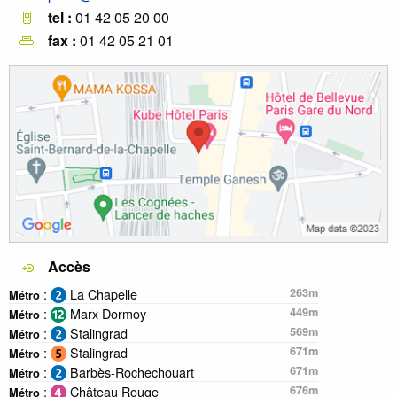
tel :
01 42 05 20 00
fax :
01 42 05 21 01
Accès
:
La Chapelle
263m
Métro
:
Marx Dormoy
449m
Métro
:
Stalingrad
569m
Métro
:
Stalingrad
671m
Métro
:
Barbès-Rochechouart
671m
Métro
:
Château Rouge
676m
Métro