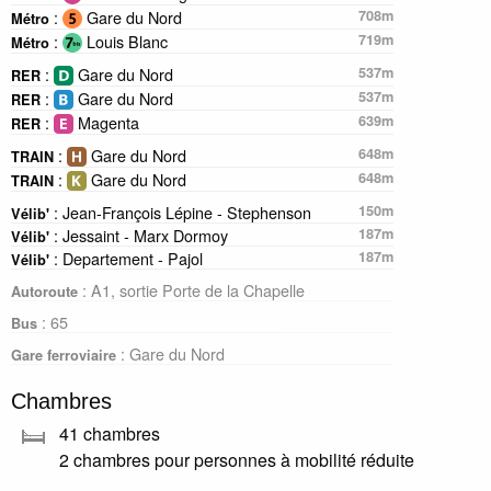
:
Gare du Nord
708m
Métro
:
Louis Blanc
719m
Métro
:
Gare du Nord
537m
RER
:
Gare du Nord
537m
RER
:
Magenta
639m
RER
:
Gare du Nord
648m
TRAIN
:
Gare du Nord
648m
TRAIN
: Jean-François Lépine - Stephenson
150m
Vélib'
: Jessaint - Marx Dormoy
187m
Vélib'
: Departement - Pajol
187m
Vélib'
: A1, sortie Porte de la Chapelle
Autoroute
: 65
Bus
: Gare du Nord
Gare ferroviaire
Chambres
41 chambres
2 chambres pour personnes à mobilité réduite