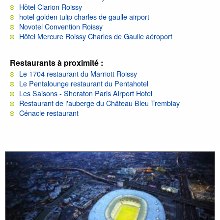
Hôtel Clarion Roissy
hotel golden tulip charles de gaulle airport
Novotel Convention Roissy
Hôtel Mercure Roissy Charles de Gaulle aéroport
Restaurants à proximité :
Le 1704 restaurant du Marriott Roissy
Le Pentalounge restaurant du Pentahotel
Les Saisons - Sheraton Paris Airport Hotel
Restaurant de l'auberge du Château Bleu Tremblay
Cénacle restaurant