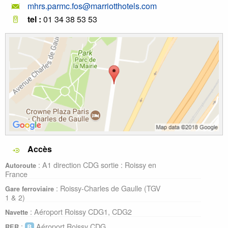
mhrs.parmc.fos@marriotthotels.com
tel :
01 34 38 53 53
Accès
: A1 direction CDG sortie : Roissy en
Autoroute
France
: Roissy-Charles de Gaulle (TGV
Gare ferroviaire
1 & 2)
: Aéroport Roissy CDG1, CDG2
Navette
:
Aéroport Roissy CDG
RER