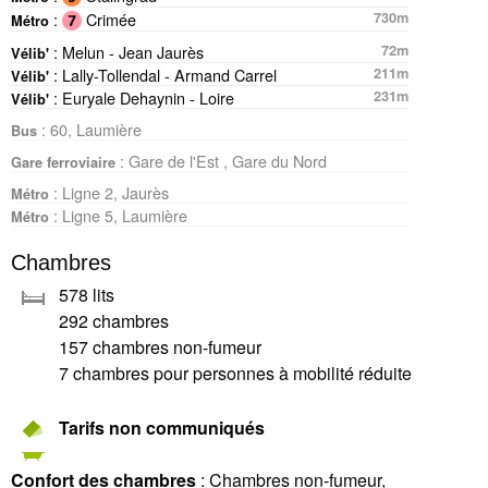
:
Crimée
730m
Métro
: Melun - Jean Jaurès
72m
Vélib'
: Lally-Tollendal - Armand Carrel
211m
Vélib'
: Euryale Dehaynin - Loire
231m
Vélib'
: 60, Laumière
Bus
: Gare de l'Est , Gare du Nord
Gare ferroviaire
: Ligne 2, Jaurès
Métro
: Ligne 5, Laumière
Métro
Chambres
578 lits
292 chambres
157 chambres non-fumeur
7 chambres pour personnes à mobilité réduite
Tarifs non communiqués
Confort des chambres
: Chambres non-fumeur,