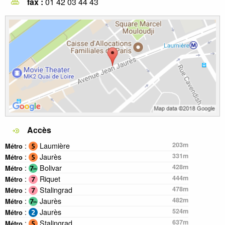
fax :
01 42 03 44 43
Accès
:
Laumière
203m
Métro
:
Jaurès
331m
Métro
:
Bolivar
428m
Métro
:
Riquet
444m
Métro
:
Stalingrad
478m
Métro
:
Jaurès
482m
Métro
:
Jaurès
524m
Métro
:
Stalingrad
637m
Métro