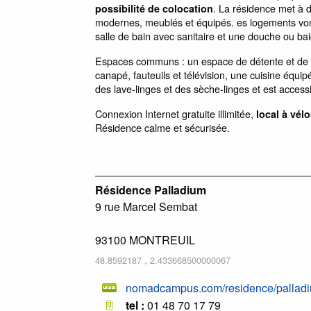
. La résidence met à 
possibilité de colocation
modernes, meublés et équipés. es logements vo
salle de bain avec sanitaire et une douche ou bai
Espaces communs : un espace de détente et de tr
canapé, fauteuils et télévision, une cuisine équi
des lave-linges et des sèche-linges et est accessi
Connexion Internet gratuite illimitée,
local à vélo
Résidence calme et sécurisée.
Résidence Palladium
9 rue Marcel Sembat
93100
MONTREUIL
48.8592187
,
2.433668500000067
nomadcampus.com/residence/pallad
tel :
01 48 70 17 79