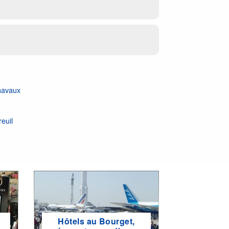
havaux
reuil
Hôtels au Bourget,