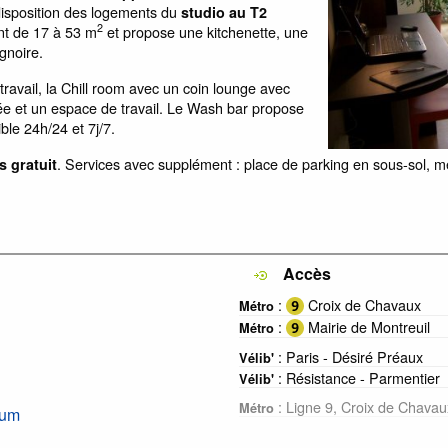
disposition des logements du
studio au T2
2
nt de 17 à 53 m
et propose une kitchenette, une
gnoire.
avail, la Chill room avec un coin lounge avec
pée et un espace de travail. Le Wash bar propose
ble 24h/24 et 7j/7.
. Services avec supplément : place de parking en sous-sol, m
s gratuit
Accès
:
Croix de Chavaux
Métro
:
Mairie de Montreuil
Métro
: Paris - Désiré Préaux
Vélib'
: Résistance - Parmentier
Vélib'
: Ligne 9, Croix de Chavau
Métro
ium