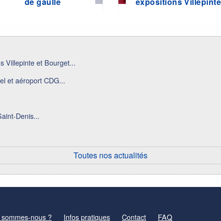
de gaulle
expositions Villepint
 Villepinte et Bourget...
el et aéroport CDG...
aint-Denis...
Toutes nos actualités
 sommes-nous ?
Infos pratiques
Contact
FAQ