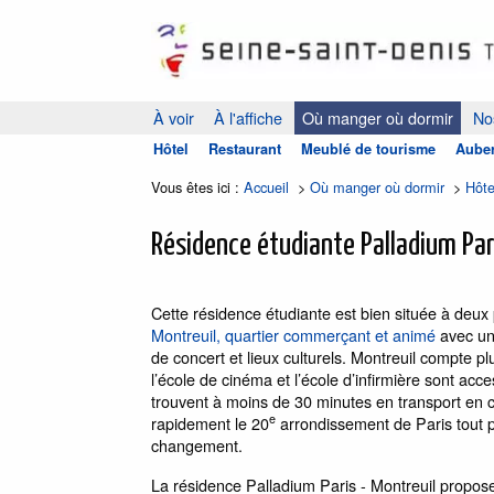
À voir
À l'affiche
Où manger où dormir
Nos
Hôtel
Restaurant
Meublé de tourisme
Auber
Vous êtes ici :
Accueil
>
Où manger où dormir
>
Hôte
Résidence étudiante Palladium Pari
Cette résidence étudiante est bien située à deux
Montreuil, quartier commerçant et animé
avec un 
de concert et lieux culturels. Montreuil compte pl
l’école de cinéma et l’école d’infirmière sont acce
trouvent à moins de 30 minutes en transport en 
e
rapidement le 20
arrondissement de Paris tout 
changement.
La résidence Palladium Paris - Montreuil propo