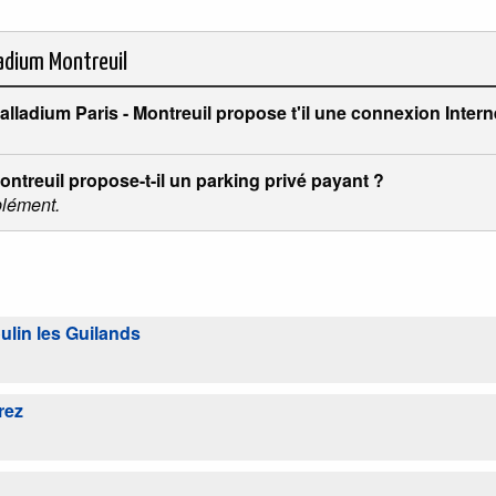
adium Montreuil
lladium Paris - Montreuil propose t'il une connexion Intern
ntreuil propose-t-il un parking privé payant ?
plément.
lin les Guilands
rez