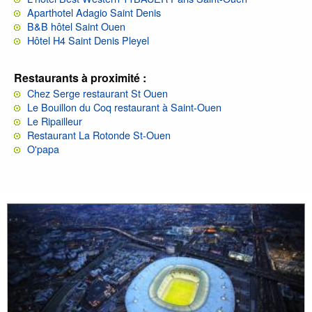
Aparthotel Adagio Saint Denis
B&B hôtel Saint Ouen
Hôtel H4 Saint Denis Pleyel
Restaurants à proximité :
Chez Serge restaurant St Ouen
Le Bouillon du Coq restaurant à Saint-Ouen
Le Ripailleur
Restaurant La Rotonde St-Ouen
O'papa