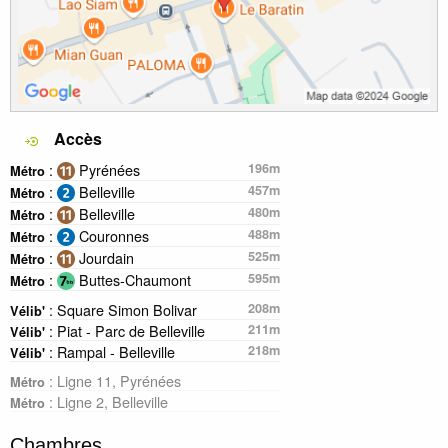
Accès
:
Pyrénées
196m
Métro
:
Belleville
457m
Métro
:
Belleville
480m
Métro
:
Couronnes
488m
Métro
:
Jourdain
525m
Métro
:
Buttes-Chaumont
595m
Métro
: Square Simon Bolivar
208m
Vélib'
: Piat - Parc de Belleville
211m
Vélib'
: Rampal - Belleville
218m
Vélib'
: Ligne 11, Pyrénées
Métro
: Ligne 2, Belleville
Métro
Chambres