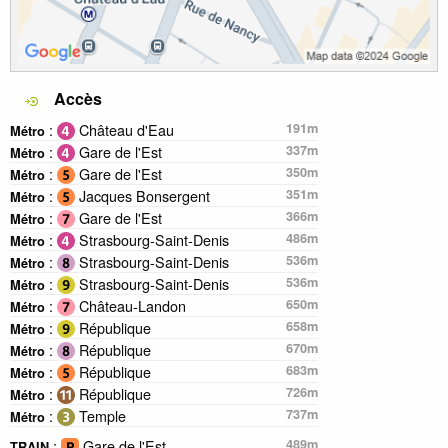
Accès
:
Château d'Eau
191m
Métro
:
Gare de l'Est
337m
Métro
:
Gare de l'Est
350m
Métro
:
Jacques Bonsergent
351m
Métro
:
Gare de l'Est
366m
Métro
:
Strasbourg-Saint-Denis
486m
Métro
:
Strasbourg-Saint-Denis
536m
Métro
:
Strasbourg-Saint-Denis
536m
Métro
:
Château-Landon
650m
Métro
:
République
658m
Métro
:
République
670m
Métro
:
République
683m
Métro
:
République
726m
Métro
:
Temple
737m
Métro
:
Gare de l'Est
489m
TRAIN