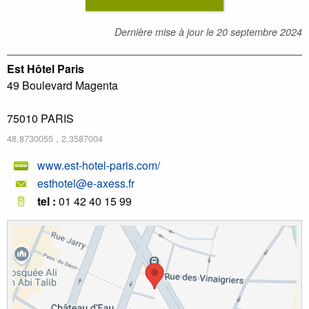
Dernière mise à jour le
20 septembre 2024
Est Hôtel Paris
49 Boulevard Magenta
75010
PARIS
48.8730055
,
2.3587004
www.est-hotel-paris.com/
esthotel@e-axess.fr
tel :
01 42 40 15 99