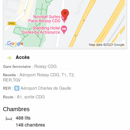
Accès
: Roissy CDG
Gare ferroviaire
: Aéroport Roissy CDG, T1, T2,
Navette
RER,TGV
:
Aéroport Charles de Gaulle
RER
: A1, sortie CDG
Route
Chambres
488 lits
148 chambres