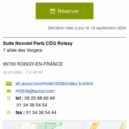
Réserver
Dernière mise à jour le
18 septembre 2024
Suite Novotel Paris CDG Roissy
7 allée des Vergers
95700
ROISSY-EN-FRANCE
49.0016866
,
2.5198785
all.accor.com/hotel/3336/index.fr.shtml
H3336@accor.com
tel :
08 25 88 66 66
01 34 38 54 54
fax :
01 34 38 54 44