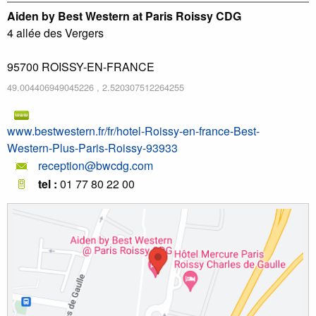
Aiden by Best Western at Paris Roissy CDG
4 allée des Vergers
95700
ROISSY-EN-FRANCE
49.004406949045226
,
2.520307512264255
www.bestwestern.fr/fr/hotel-Roissy-en-france-Best-
Western-Plus-Paris-Roissy-93933
reception@bwcdg.com
tel :
01 77 80 22 00