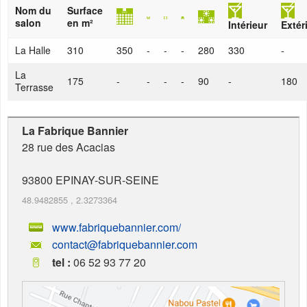
Nom du
Surface
salon
en m²
Intérieur
Extér
La Halle
310
350
-
-
-
280
330
-
La
175
-
-
-
-
90
-
180
Terrasse
La Fabrique Bannier
28 rue des Acacias
93800
EPINAY-SUR-SEINE
48.9482855
,
2.3273364
www.fabriquebannier.com/
contact@fabriquebannier.com
tel :
06 52 93 77 20