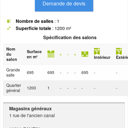
Nombre de salles
: 1
Superficie totale
: 1200 m²
Spécification des salons
Nom
Surface
du
en m²
Intérieur
Extéri
salon
Grande
695
695
-
-
-
695
-
-
salle
Quartier
1200
1
-
-
-
-
-
-
général
Magasins généraux
1 rue de l'ancien canal