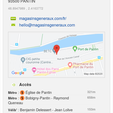
93500
PANTIN
48.8947989
,
2.4163772
magasinsgeneraux.com/fr/
hello@magasinsgeneraux.com
Accès
:
Église de Pantin
321m
Métro
:
Bobigny-Pantin - Raymond
658m
Métro
Queneau
: Benjamin Delessert - Jean Lolive
153m
Vélib'