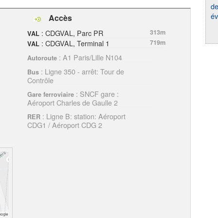
de
év
Accès
: CDGVAL, Parc PR
313m
VAL
: CDGVAL, Terminal 1
719m
VAL
: A1 Paris/Lille N104
Autoroute
: Ligne 350 - arrêt: Tour de
Bus
Contrôle
: SNCF gare :
Gare ferroviaire
side-
Aéroport Charles de Gaulle 2
: Ligne B: station: Aéroport
RER
CDG1 / Aéroport CDG 2