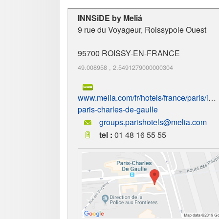
INNSiDE by Meliá
9 rue du Voyageur, Roissypole Ouest
95700
ROISSY-EN-FRANCE
49.008958
,
2.5491279000000304
www.melia.com/fr/hotels/france/paris/inn
paris-charles-de-gaulle
groups.parishotels@melia.com
tel :
01 48 16 55 55