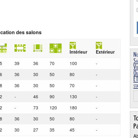
ication des salons
Intérieur
Extérieur
No
Sa
5
39
36
70
100
-
Vi
Ou
6
36
30
50
80
-
ÉT
8
36
30
50
70
-
st
2
-
46
90
130
-
2
-
73
120
180
-
T
8
36
30
50
80
-
Pa
2
30
27
35
45
-
Ab