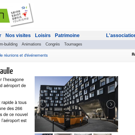
r
Nos visites
Loisirs
Patrimoine
L'associatio
am-building
Animations
Congrès
Tournages
R
de réunions et d'événements
aulle
ur l’hexagone
nd aéroport de
 rapide à tous
 une des 266
s de ce nouvel
 l’aéroport est