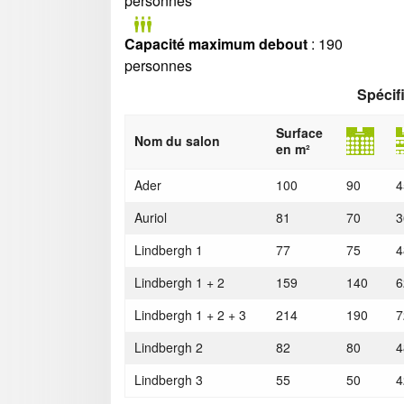
personnes
Capacité maximum debout
: 190
personnes
Spécif
Surface
Nom du salon
en m²
Ader
100
90
4
Auriol
81
70
3
Lindbergh 1
77
75
4
Lindbergh 1 + 2
159
140
6
Lindbergh 1 + 2 + 3
214
190
7
Lindbergh 2
82
80
4
Lindbergh 3
55
50
4